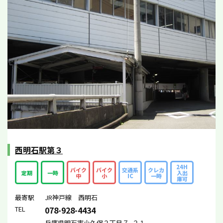
西明石駅第３
24H
バイク
バイク
交通系
クレカ
定期
一時
入出
中
小
IC
一時
庫可
最寄駅
JR神戸線 西明石
TEL
078-928-4434
兵庫県明石市小久保２丁目７−２１