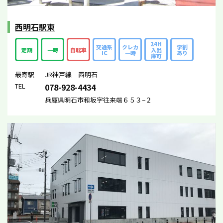
西明石駅東
24H
交通系
クレカ
学割
定期
一時
自転車
入出
IC
一時
あり
庫可
最寄駅
JR神戸線 西明石
TEL
078-928-4434
兵庫県明石市和坂字往来端６５３−２