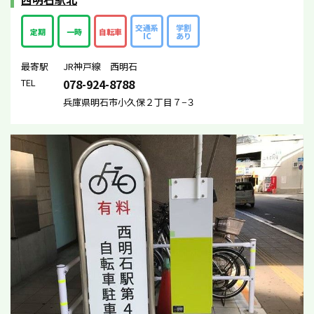
交通系
学割
定期
一時
自転車
IC
あり
最寄駅
JR神戸線 西明石
TEL
078-924-8788
兵庫県明石市小久保２丁目７−３