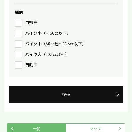
種別
自転車
バイク小（〜50㏄以下）
バイク中（50cc超〜125cc以下）
バイク大（125cc超〜）
自動車
検索
一覧
マップ