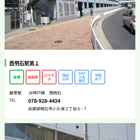
西明石駅第１
24H
バイク
現金
学割
定期
自転車
入出
小
のみ
あり
庫可
最寄駅
JR神戸線 西明石
TEL
078-928-4434
兵庫県明石市小久保２丁目６−７