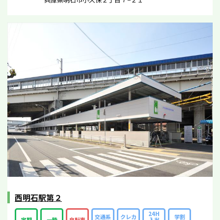
西明石駅第２
24H
交通系
クレカ
学割
定期
一時
自転車
入出