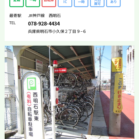
IC
一時
あり
庫可
最寄駅
JR神戸線 西明石
TEL
078-928-4434
兵庫県明石市小久保２丁目９−６