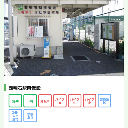
西明石駅南仮設
バイク
バイク
バイク
交通系
定期
一時
自転車
大
中
小
IC
24H
学割
入出
あり
庫可