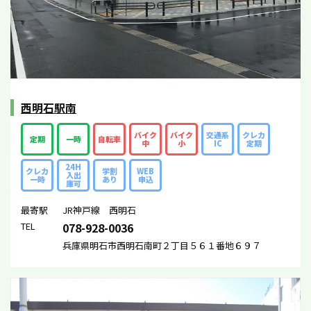
西明石駅南
バイク
バイク
交通系
クレカ
定期
一時
自転車
中
小
IC
定期
24H
クレカ
学割
WEB
入出
一時
あり
申込
庫可
最寄駅
JR神戸線 西明石
TEL
078-928-0036
兵庫県明石市西明石南町２丁目５６１番地６９７