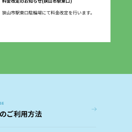
料金改定のお知らせ(狭山市駅東口)
保険
狭山市駅東口駐輪場にて料金改定を行います。
3月
させ
SE
のご利用方法