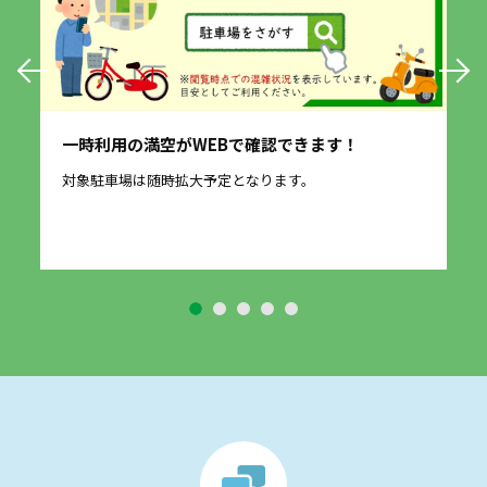
一時利用の満空がWEBで確認できます！
愛
に
対象駐車場は随時拡大予定となります。
2
す