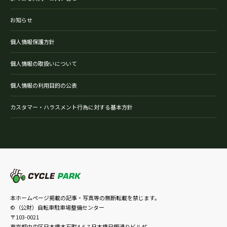
お知らせ
個人情報保護方針
個人情報の取扱いについて
個人情報の利用目的の公表
カスタマー・ハラスメント行為に対する基本方針
本ホームページ掲載の記事・写真等の無断転載を禁じます。
©（公財）自転車駐車場整備センター
〒103-0021
東京都中央区日本橋本石町4-6-7 日本橋日銀通りビル4F