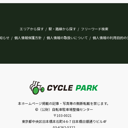
エリアから探す
駅・路線から探す
フリーワード検索
/
/
知らせ
個人情報保護方針
個人情報の取扱いについて
個人情報の利用目的の
/
/
/
本ホームページ掲載の記事・写真等の無断転載を禁じます。
©（公財）自転車駐車場整備センター
〒103-0021
東京都中央区日本橋本石町4-6-7 日本橋日銀通りビル4F
03-6262-5322