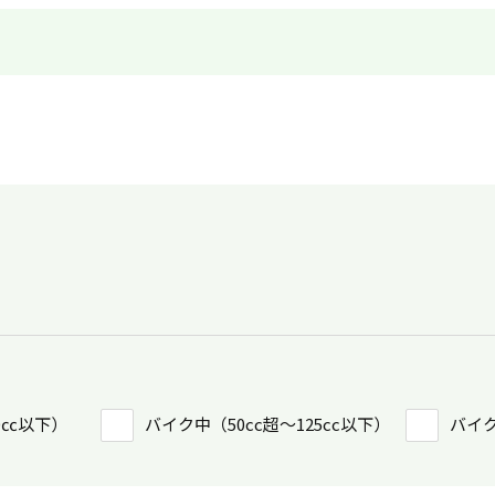
0㏄以下）
バイク中（50cc超〜125cc以下）
バイク