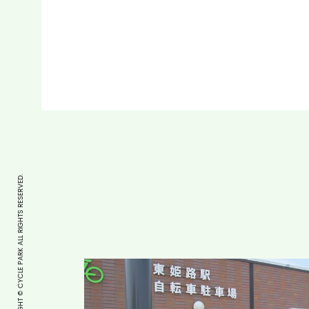
COPYRIGHT © CYCLE PARK ALL RIGHTS RESERVED.