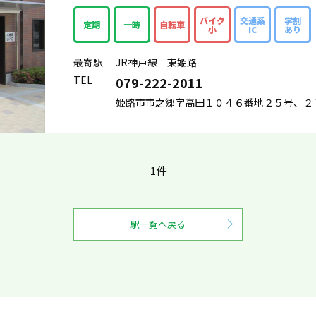
バイク
交通系
学割
定期
一時
自転車
小
IC
あり
最寄駅
JR神戸線 東姫路
TEL
079-222-2011
姫路市市之郷字高田１０４６番地２５号、２
1件
駅一覧へ戻る