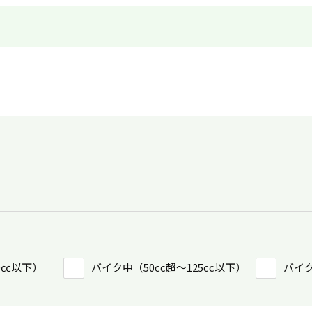
0㏄以下）
バイク中（50cc超〜125cc以下）
バイク