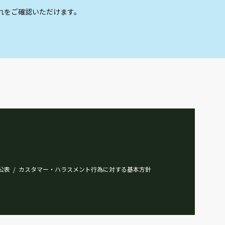
れをご確認いただけます。
明石駅西第５
10
最寄駅
JR神戸線 明石
明石駅西第６
11
最寄駅
JR神戸線 明石
明石駅東
12
公表
カスタマー・ハラスメント行為に対する基本方針
/
最寄駅
JR神戸線 明石
明石駅東バイク
13