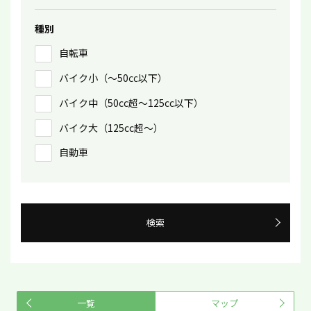
種別
自転車
バイク小（〜50㏄以下）
バイク中（50cc超〜125cc以下）
バイク大（125cc超〜）
自動車
検索
一覧
マップ