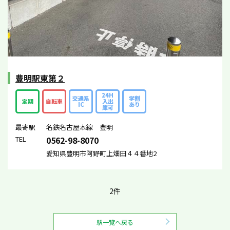
豊明駅東第２
24H
交通系
学割
定期
自転車
入出
IC
あり
庫可
最寄駅
名鉄名古屋本線 豊明
TEL
0562-98-8070
愛知県豊明市阿野町上畑田４４番地2
2件
駅一覧へ戻る