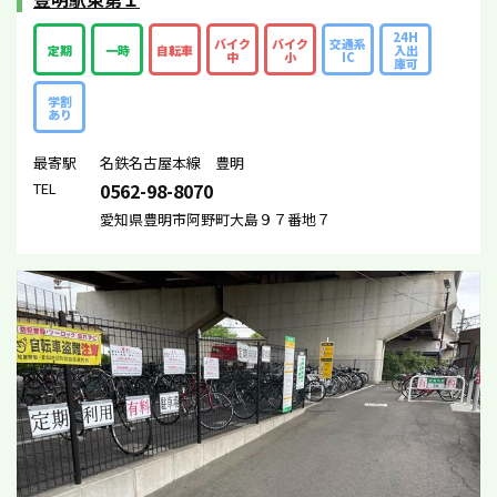
24H
バイク
バイク
交通系
定期
一時
自転車
入出
中
小
IC
庫可
学割
あり
最寄駅
名鉄名古屋本線 豊明
TEL
0562-98-8070
愛知県豊明市阿野町大島９７番地７