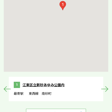
1
江東区立新砂あゆみ公園内
1
最寄駅
東西線 南砂町
最