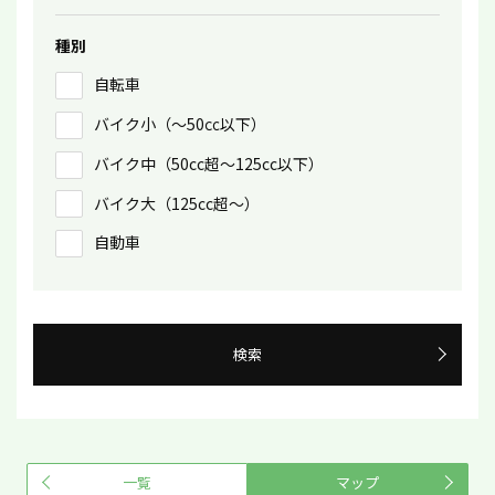
種別
自転車
バイク小（〜50㏄以下）
バイク中（50cc超〜125cc以下）
バイク大（125cc超〜）
自動車
検索
一覧
マップ