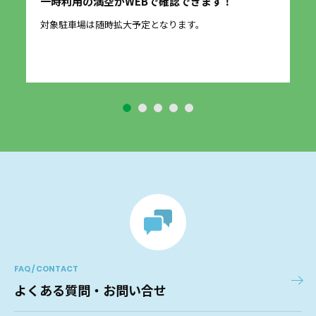
一時利用の満空がWEBで確認できます！
愛
に
対象駐車場は随時拡大予定となります。
2
す
FAQ / CONTACT
よくある質問・お問い合せ