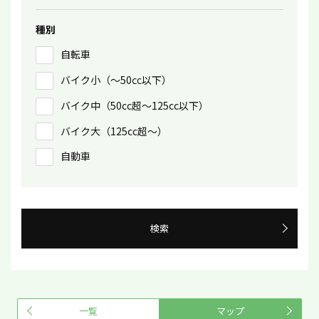
種別
自転車
バイク小（〜50㏄以下）
バイク中（50cc超〜125cc以下）
バイク大（125cc超〜）
自動車
検索
一覧
マップ