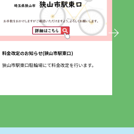
料金改定のお知らせ(狭山市駅東口)
保険
狭山市駅東口駐輪場にて料金改定を行います。
3月
させ