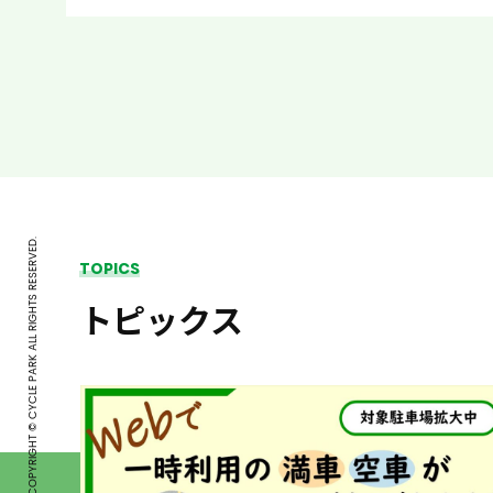
COPYRIGHT © CYCLE PARK ALL RIGHTS RESERVED.
TOPICS
トピックス