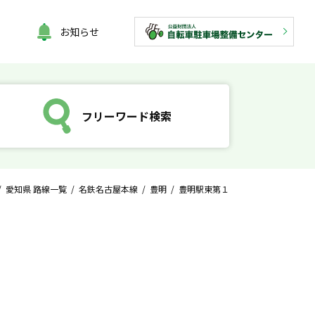
お知らせ
フリーワード検索
/
愛知県 路線一覧
/
名鉄名古屋本線
/
豊明
/ 豊明駅東第１