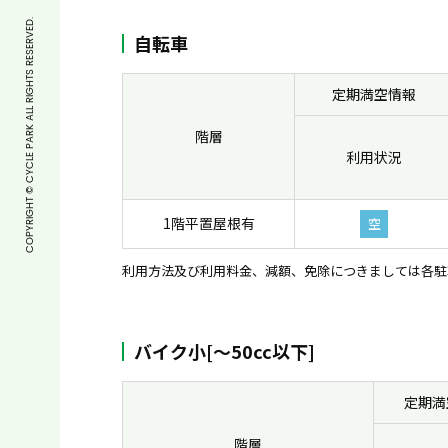
COPYRIGHT © CYCLE PARK ALL RIGHTS RESERVED.
自転車
定期満空情報
階層
利用状況
1階平置屋根有
空
利用方法及び利用料金、減額、免除につきましては各駐
バイク小[〜50cc以下]
定期満
階層