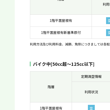
利用
1階平置屋根有
1階平置屋根有新基準原付
利用方法及び利用料金、減額、免除につきましては各駐
バイク中[50cc超〜125cc以下]
定期満空情報
階層
利用状況
1階平置屋根有
空