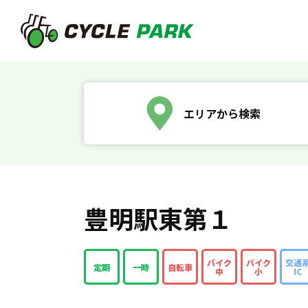
エリアから検索
豊明駅東第１
バイク
バイク
交通
定期
一時
自転車
中
小
IC