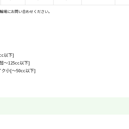
輪場にお問い合わせください。
c以下]
〜125cc以下]
小[〜50cc以下]