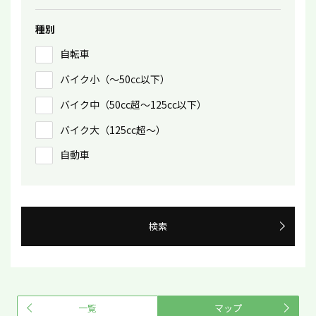
種別
自転車
バイク小（〜50㏄以下）
バイク中（50cc超〜125cc以下）
バイク大（125cc超〜）
自動車
検索
一覧
マップ