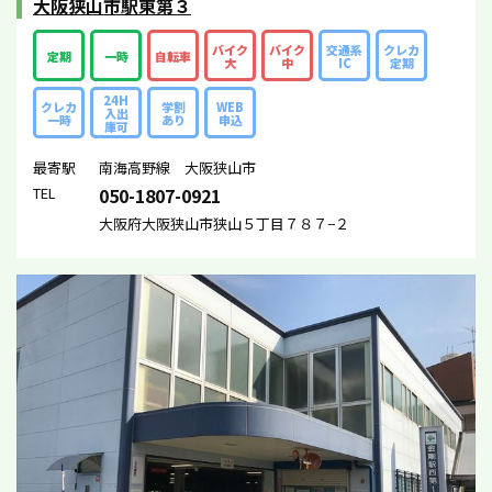
大阪狭山市駅東第３
バイク
バイク
交通系
クレカ
定期
一時
自転車
大
中
IC
定期
24H
クレカ
学割
WEB
入出
一時
あり
申込
庫可
最寄駅
南海高野線 大阪狭山市
TEL
050-1807-0921
大阪府大阪狭山市狭山５丁目７８７−２