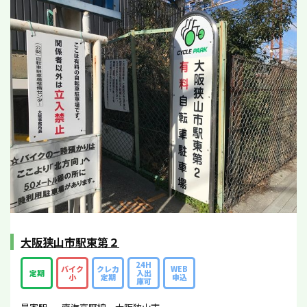
大阪狭山市駅東第２
24H
バイク
クレカ
WEB
定期
入出
小
定期
申込
庫可