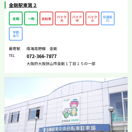
金剛駅東第２
バイク
バイク
バイク
交通系
定期
一時
自転車
大
中
小
IC
学割
あり
最寄駅
南海高野線 金剛
TEL
072-366-7877
大阪府大阪狭山市金剛１丁目１５の一部