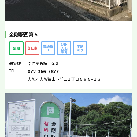
金剛駅西第５
24H
交通系
学割
定期
自転車
入出
IC
あり
庫可
最寄駅
南海高野線 金剛
TEL
072-366-7877
大阪府大阪狭山市半田１丁目５９５−１３