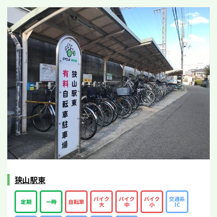
狭山駅東
バイク
バイク
バイク
交通系
定期
一時
自転車
大
中
小
IC