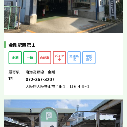
金剛駅西第１
バイク
交通系
学割
定期
一時
自転車
小
IC
あり
最寄駅
南海高野線 金剛
TEL
072-367-3207
大阪府大阪狭山市半田１丁目６４６−１