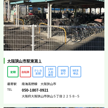
大阪狭山市駅東第１
24H
クレカ
学割
WEB
定期
自転車
入出
定期
あり
申込
庫可
最寄駅
南海高野線 大阪狭山市
TEL
050-1807-0921
大阪府大阪狭山市狭山５丁目２２５８−５