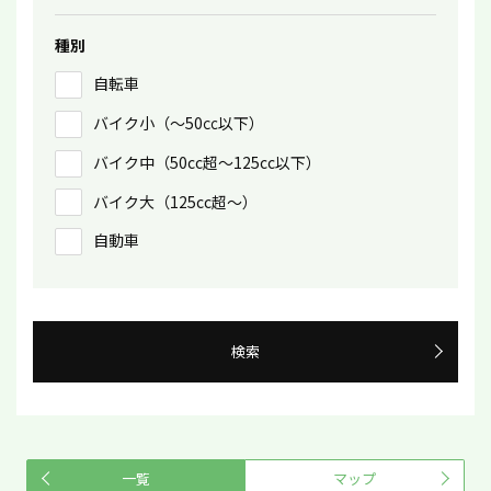
種別
自転車
バイク小（〜50㏄以下）
バイク中（50cc超〜125cc以下）
バイク大（125cc超〜）
自動車
検索
一覧
マップ