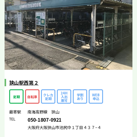
狭山駅西第２
24H
クレカ
学割
WEB
定期
自転車
入出
定期
あり
申込
庫可
最寄駅
南海高野線 狭山
TEL
050-1807-0921
大阪府大阪狭山市池尻中１丁目４３７−４