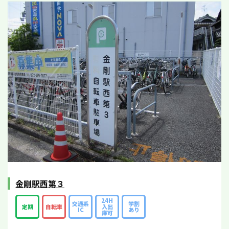
金剛駅西第３
24H
交通系
学割
定期
自転車
入出
IC
あり
庫可