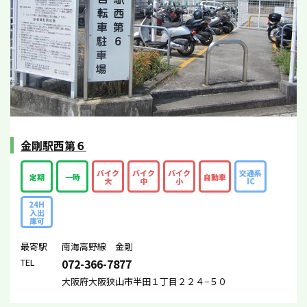
金剛駅西第６
バイク
バイク
バイク
交通系
定期
一時
自動車
大
中
小
IC
24H
入出
庫可
最寄駅
南海高野線 金剛
TEL
072-366-7877
大阪府大阪狭山市半田１丁目２２４−５０