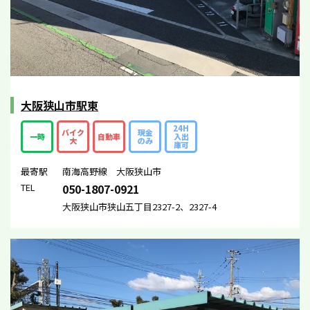
大阪狭山市駅東
24H
バイク
現金
一時
自動車
入出
大
のみ
庫可
最寄駅
南海高野線 大阪狭山市
TEL
050-1807-0921
大阪狭山市狭山五丁目2327-2、2327-4