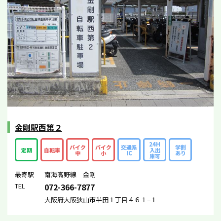
金剛駅西第２
24H
バイク
バイク
交通系
学割
定期
自転車
入出
中
小
IC
あり
庫可
最寄駅
南海高野線 金剛
TEL
072-366-7877
大阪府大阪狭山市半田１丁目４６１−１