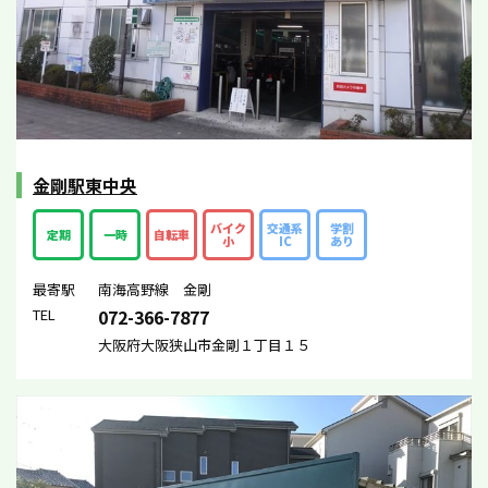
金剛駅東中央
バイク
交通系
学割
定期
一時
自転車
小
IC
あり
最寄駅
南海高野線 金剛
TEL
072-366-7877
大阪府大阪狭山市金剛１丁目１５