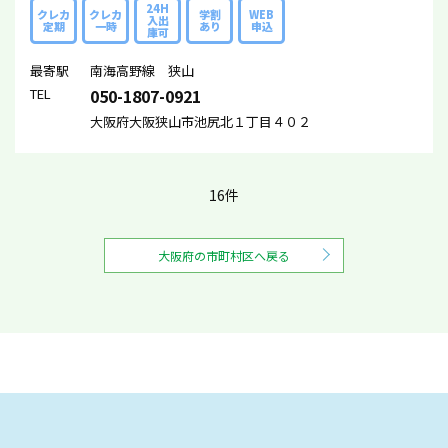
24H
クレカ
クレカ
学割
WEB
入出
定期
一時
あり
申込
庫可
最寄駅
南海高野線 狭山
TEL
050-1807-0921
大阪府大阪狭山市池尻北１丁目４０２
16件
大阪府の市町村区へ戻る