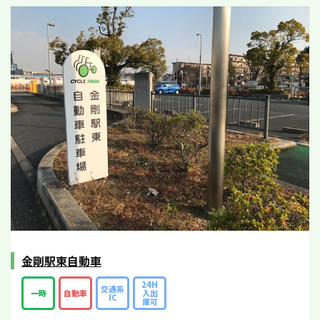
金剛駅東自動車
24H
交通系
一時
自動車
入出
IC
庫可