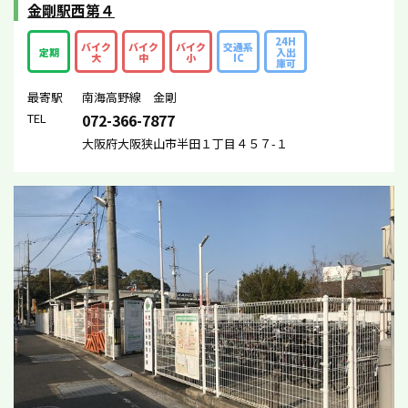
金剛駅西第４
24H
バイク
バイク
バイク
交通系
定期
入出
大
中
小
IC
庫可
最寄駅
南海高野線 金剛
TEL
072-366-7877
大阪府大阪狭山市半田１丁目４５７-１