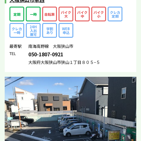
バイク
バイク
バイク
クレカ
定期
一時
自転車
大
中
小
定期
24H
クレカ
学割
WEB
入出
一時
あり
申込
庫可
最寄駅
南海高野線 大阪狭山市
TEL
050-1807-0921
大阪府大阪狭山市狭山１丁目８０５−５