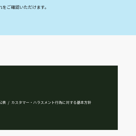
流山セントラルパーク駅南
8
れをご確認いただけます。
最寄駅
つくばエクスプレス 流山セント
ラルパーク
南流山駅北口第１
9
最寄駅
つくばエクスプレス 南流山
南流山駅北口第２
10
最寄駅
つくばエクスプレス 南流山
公表
カスタマー・ハラスメント行為に対する基本方針
/
南流山駅北口第３
11
最寄駅
つくばエクスプレス 南流山