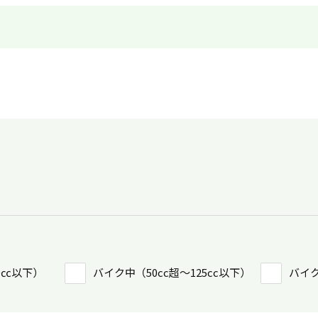
0㏄以下）
バイク中（50cc超〜125cc以下）
バイク