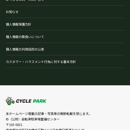
お知らせ
個人情報保護方針
個人情報の取扱いについて
個人情報の利用目的の公表
カスタマー・ハラスメント行為に対する基本方針
本ホームページ掲載の記事・写真等の無断転載を禁じます。
©（公財）自転車駐車場整備センター
〒103-0021
東京都中央区日本橋本石町4-6-7 日本橋日銀通りビル4F