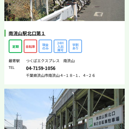
南流山駅北口第１
24H
現金
学割
定期
自転車
入出
のみ
あり
庫可
最寄駅
つくばエクスプレス 南流山
TEL
04-7159-1056
千葉県流山市南流山４−１８−１、４−２６