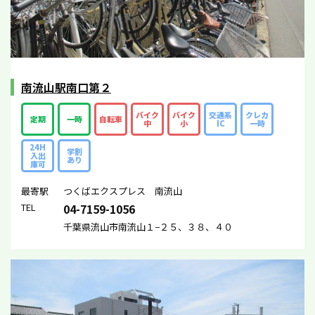
南流山駅南口第２
バイク
バイク
交通系
クレカ
定期
一時
自転車
中
小
IC
一時
24H
学割
入出
あり
庫可
最寄駅
つくばエクスプレス 南流山
TEL
04-7159-1056
千葉県流山市南流山１−２５、３８、４０