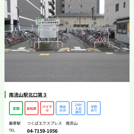
南流山駅北口第３
24H
バイク
現金
学割
定期
自転車
入出
小
のみ
あり
庫可
最寄駅
つくばエクスプレス 南流山
TEL
04-7159-1056