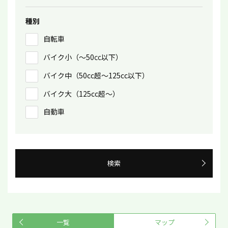
種別
自転車
バイク小（〜50㏄以下）
バイク中（50cc超〜125cc以下）
バイク大（125cc超〜）
自動車
検索
一覧
マップ