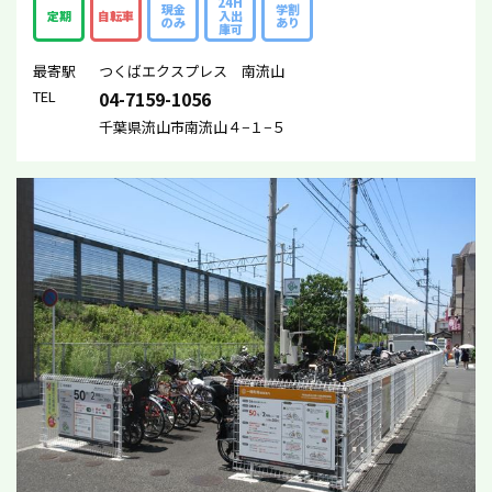
24H
現金
学割
定期
自転車
入出
のみ
あり
庫可
最寄駅
つくばエクスプレス 南流山
TEL
04-7159-1056
千葉県流山市南流山４−１−５