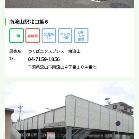
南流山駅北口第６
24H
交通系
クレカ
一時
自転車
入出
IC
一時
庫可
最寄駅
つくばエクスプレス 南流山
TEL
04-7159-1056
千葉県流山市南流山４丁目１０４番地