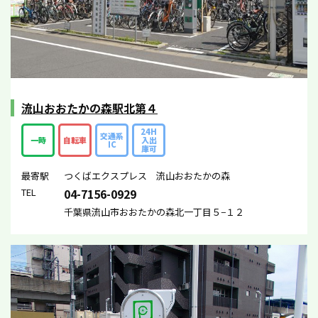
流山おおたかの森駅北第４
24H
交通系
一時
自転車
入出
IC
庫可
最寄駅
つくばエクスプレス 流山おおたかの森
TEL
04-7156-0929
千葉県流山市おおたかの森北一丁目５−１２