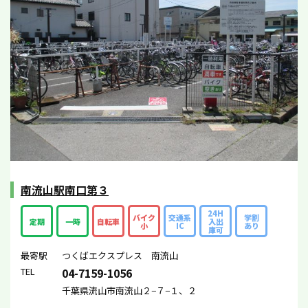
南流山駅南口第３
24H
バイク
交通系
学割
定期
一時
自転車
入出
小
IC
あり
庫可
最寄駅
つくばエクスプレス 南流山
TEL
04-7159-1056
千葉県流山市南流山２−７−１、２