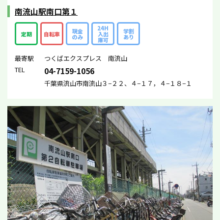
南流山駅南口第１
24H
現金
学割
定期
自転車
入出
のみ
あり
庫可
最寄駅
つくばエクスプレス 南流山
TEL
04-7159-1056
千葉県流山市南流山３−２２、４−１７，４−１８−１