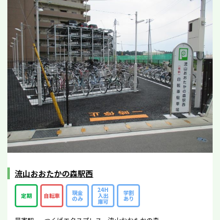
流山おおたかの森駅西
24H
現金
学割
定期
自転車
入出
のみ
あり
庫可