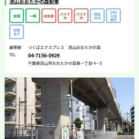
流山おおたかの森駅東
24H
バイク
バイク
現金
定期
一時
自転車
入出
大
中
のみ
庫可
学割
あり
最寄駅
つくばエクスプレス 流山おおたかの森
TEL
04-7156-0929
千葉県流山市おおたかの森東一丁目４−５