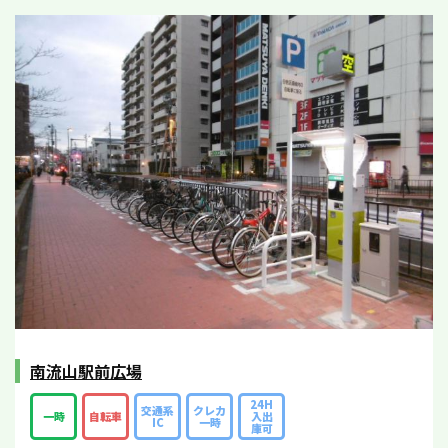
南流山駅前広場
24H
交通系
クレカ
一時
自転車
入出
IC
一時
庫可