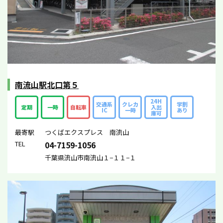
南流山駅北口第５
24H
交通系
クレカ
学割
定期
一時
自転車
入出
IC
一時
あり
庫可
最寄駅
つくばエクスプレス 南流山
TEL
04-7159-1056
千葉県流山市南流山１−１１−１