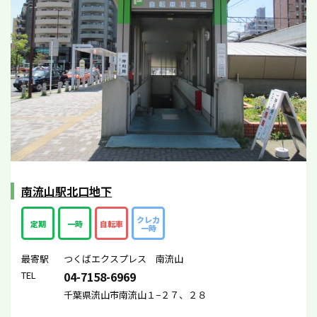
南流山駅北口地下
クレカ
定期
一時
自転車
一時
最寄駅
つくばエクスプレス 南流山
TEL
04-7158-6969
千葉県流山市南流山１−２７、２８