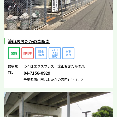
流山おおたかの森駅南
24H
現金
学割
定期
自転車
入出
のみ
あり
庫可
最寄駅
つくばエクスプレス 流山おおたかの森
TEL
04-7156-0929
千葉県流山市おおたかの森西1-34-1、2