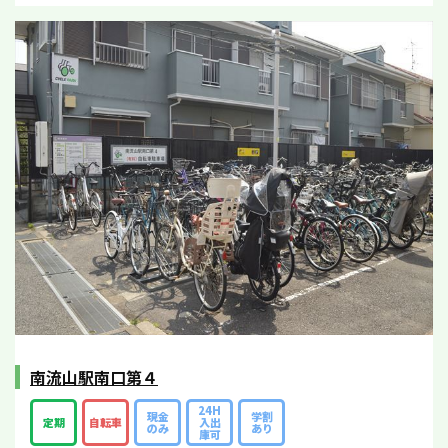
南流山駅南口第４
24H
現金
学割
定期
自転車
入出
のみ
あり
庫可