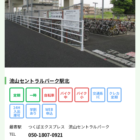
流山セントラルパーク駅北
バイク
バイク
交通系
クレカ
定期
一時
自転車
中
小
IC
定期
24H
学割
WEB
入出
あり
申込
庫可
最寄駅
つくばエクスプレス 流山セントラルパーク
TEL
050-1807-0921