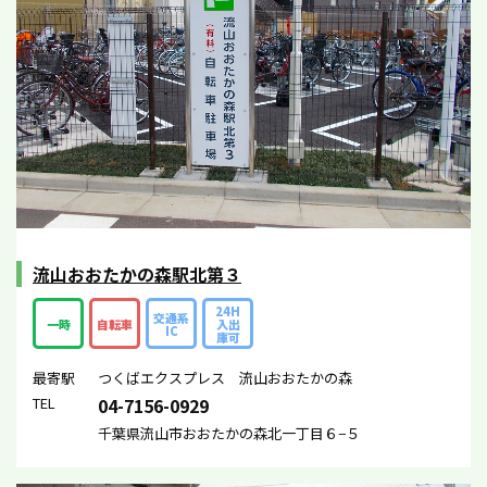
流山おおたかの森駅北第３
24H
交通系
一時
自転車
入出
IC
庫可
最寄駅
つくばエクスプレス 流山おおたかの森
TEL
04-7156-0929
千葉県流山市おおたかの森北一丁目６−５