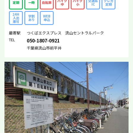
バイク
バイク
交通系
クレカ
定期
一時
自転車
中
小
IC
定期
24H
学割
WEB
入出
あり
申込
庫可
最寄駅
つくばエクスプレス 流山セントラルパーク
TEL
050-1807-0921
千葉県流山市前平井