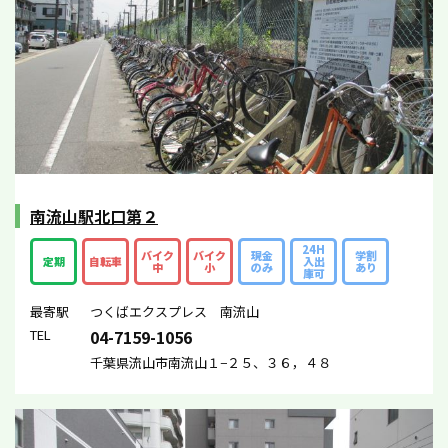
南流山駅北口第２
24H
バイク
バイク
現金
学割
定期
自転車
入出
中
小
のみ
あり
庫可
最寄駅
つくばエクスプレス 南流山
TEL
04-7159-1056
千葉県流山市南流山１−２５、３６，４８