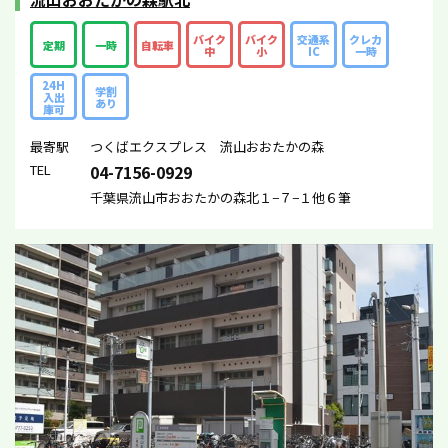
バイク
バイク
交通系
クレカ
定期
一時
自転車
中
小
IC
一時
24H
学割
入出
あり
庫可
最寄駅
つくばエクスプレス 流山おおたかの森
TEL
04-7156-0929
千葉県流山市おおたかの森北１−７−１他６筆