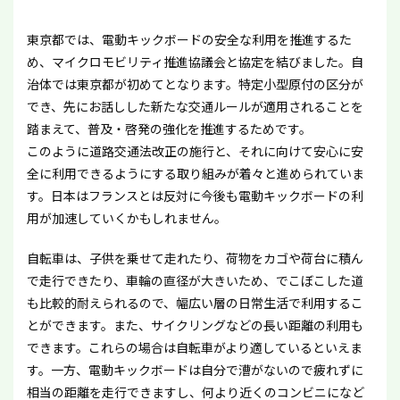
東京都では、電動キックボードの安全な利用を推進するた
め、マイクロモビリティ推進協議会と協定を結びました。自
治体では東京都が初めてとなります。特定小型原付の区分が
でき、先にお話しした新たな交通ルールが適用されることを
踏まえて、普及・啓発の強化を推進するためです。
このように道路交通法改正の施行と、それに向けて安心に安
全に利用できるようにする取り組みが着々と進められていま
す。日本はフランスとは反対に今後も電動キックボードの利
用が加速していくかもしれません。
自転車は、子供を乗せて走れたり、荷物をカゴや荷台に積ん
で走行できたり、車輪の直径が大きいため、でこぼこした道
も比較的耐えられるので、幅広い層の日常生活で利用するこ
とができます。また、サイクリングなどの長い距離の利用も
できます。これらの場合は自転車がより適しているといえま
す。一方、電動キックボードは自分で漕がないので疲れずに
相当の距離を走行できますし、何より近くのコンビニになど