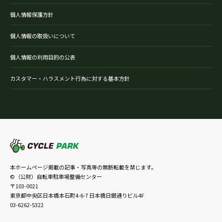
個人情報保護方針
個人情報の取扱いについて
個人情報の利用目的の公表
カスタマー・ハラスメント行為に対する基本方針
本ホームページ掲載の記事・写真等の無断転載を禁じます。
©（公財）自転車駐車場整備センター
〒103-0021
東京都中央区日本橋本石町4-6-7 日本橋日銀通りビル4F
03-6262-5322