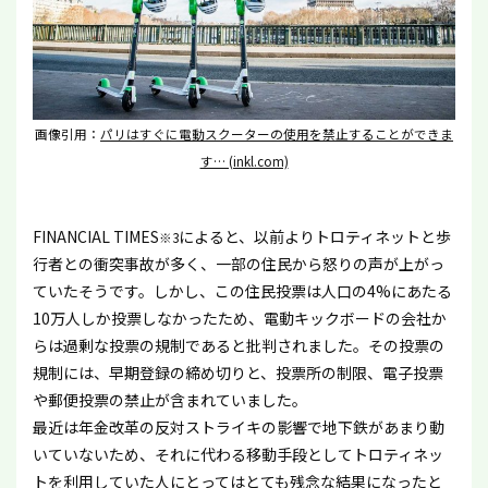
画像引用：
パリはすぐに電動スクーターの使用を禁止することができま
す… (inkl.com)
FINANCIAL TIMES
によると、以前よりトロティネットと歩
※3
行者との衝突事故が多く、一部の住民から怒りの声が上がっ
ていたそうです。しかし、この住民投票は人口の4%にあたる
10万人しか投票しなかったため、電動キックボードの会社か
らは過剰な投票の規制であると批判されました。その投票の
規制には、早期登録の締め切りと、投票所の制限、電子投票
や郵便投票の禁止が含まれていました。
最近は年金改革の反対ストライキの影響で地下鉄があまり動
いていないため、それに代わる移動手段としてトロティネッ
トを利用していた人にとってはとても残念な結果になったと