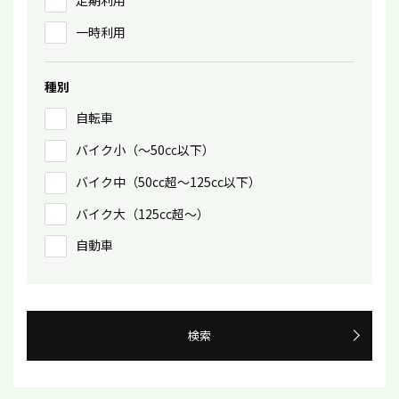
定期利用
一時利用
種別
自転車
バイク小（〜50㏄以下）
バイク中（50cc超〜125cc以下）
バイク大（125cc超〜）
自動車
検索