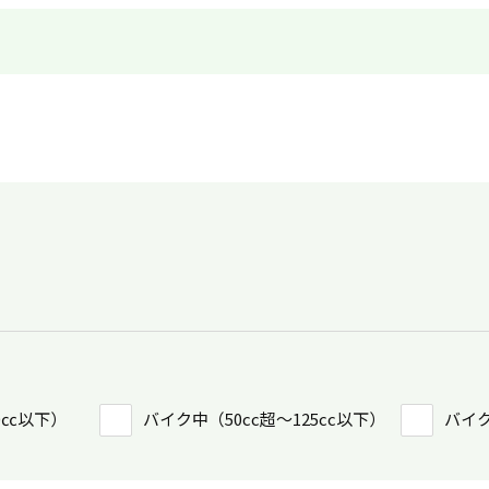
0㏄以下）
バイク中（50cc超〜125cc以下）
バイク