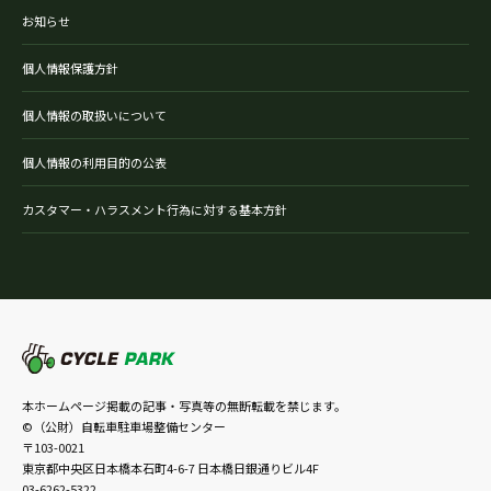
お知らせ
個人情報保護方針
個人情報の取扱いについて
個人情報の利用目的の公表
カスタマー・ハラスメント行為に対する基本方針
本ホームページ掲載の記事・写真等の無断転載を禁じます。
©（公財）自転車駐車場整備センター
〒103-0021
東京都中央区日本橋本石町4-6-7 日本橋日銀通りビル4F
03-6262-5322