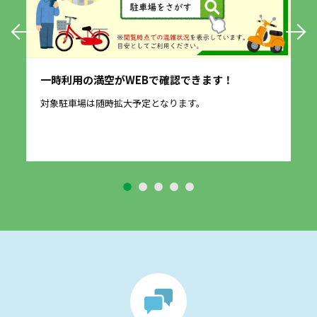
一時利用の満空がWEBで確認できます！
愛
に
対象駐車場は随時拡大予定となります。
2
す