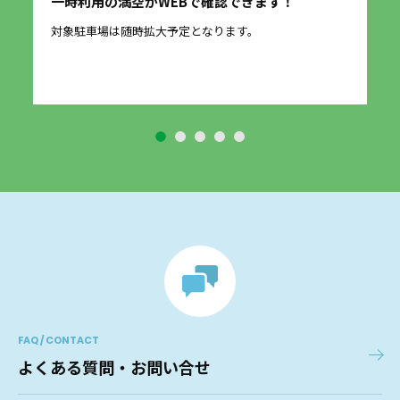
一時利用の満空がWEBで確認できます！
愛
に
対象駐車場は随時拡大予定となります。
2
す
FAQ / CONTACT
よくある質問・お問い合せ