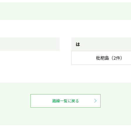
は
枇杷島（2件）
路線一覧に戻る