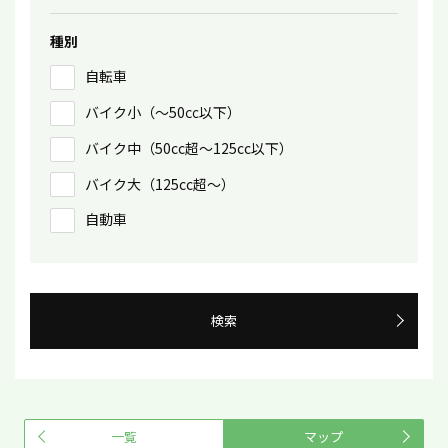
種別
自転車
バイク小（〜50㏄以下）
バイク中（50cc超〜125cc以下）
バイク大（125cc超〜）
自動車
検索
一覧
マップ