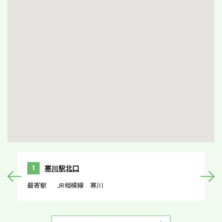
寒川駅北口
1
最寄駅
JR相模線 寒川
最