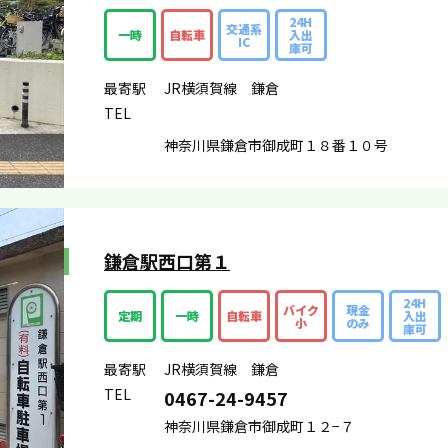
24H
交通系
一時
自転車
入出
IC
庫可
最寄駅
JR横須賀線 鎌倉
TEL
神奈川県鎌倉市御成町１８番１０号
鎌倉駅西口第１
24H
バイク
現金
定期
一時
自転車
入出
小
のみ
庫可
最寄駅
JR横須賀線 鎌倉
TEL
0467-24-9457
神奈川県鎌倉市御成町１２−７