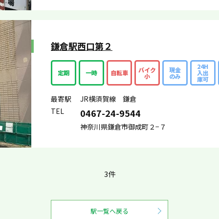
鎌倉駅西口第２
24H
バイク
現金
定期
一時
自転車
入出
小
のみ
庫可
最寄駅
JR横須賀線 鎌倉
TEL
0467-24-9544
神奈川県鎌倉市御成町２−７
3件
駅一覧へ戻る