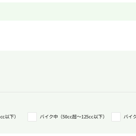
0㏄以下）
バイク中（50cc超〜125cc以下）
バイク