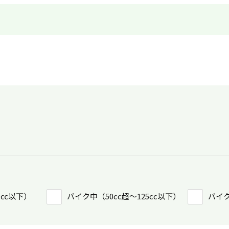
0㏄以下）
バイク中（50cc超〜125cc以下）
バイク