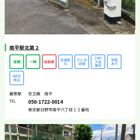
南平駅北第２
24H
交通系
クレカ
学割
定期
一時
自転車
入出
IC
定期
あり
庫可
WEB
申込
最寄駅
京王線 南平
TEL
050-1722-0014
東京都日野市南平六丁目１２番地