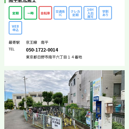
24H
交通系
クレカ
学割
定期
一時
自転車
入出
IC
定期
あり
庫可
WEB
申込
最寄駅
京王線 南平
TEL
050-1722-0014
東京都日野市南平六丁目１４番地