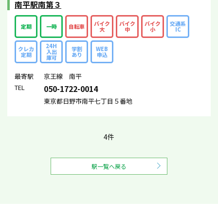
南平駅南第３
バイク
バイク
バイク
交通系
定期
一時
自転車
大
中
小
IC
24H
クレカ
学割
WEB
入出
定期
あり
申込
庫可
最寄駅
京王線 南平
TEL
050-1722-0014
東京都日野市南平七丁目５番地
4件
駅一覧へ戻る