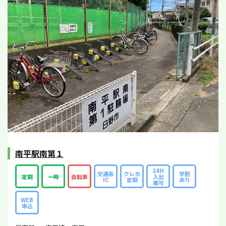
南平駅南第１
24H
交通系
クレカ
学割
定期
一時
自転車
入出
IC
定期
あり
庫可
WEB
申込