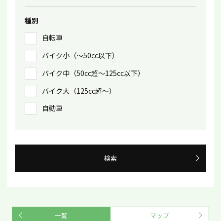
種別
自転車
バイク小（〜50㏄以下）
バイク中（50cc超〜125cc以下）
バイク大（125cc超〜）
自動車
検索
一覧
マップ