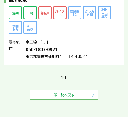
24H
バイク
交通系
クレカ
定期
一時
自転車
入出
小
IC
定期
庫可
学割
WEB
あり
申込
最寄駅
京王線 仙川
TEL
050-1807-0921
東京都調布市仙川町１丁目４４番地１
1件
駅一覧へ戻る