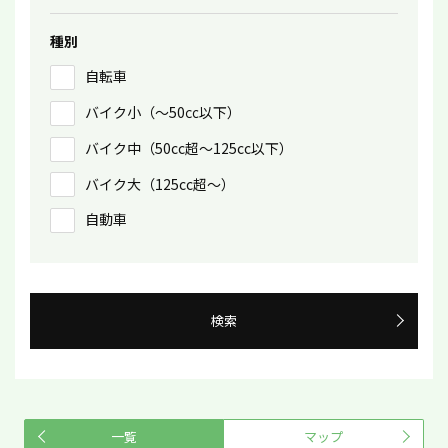
種別
自転車
バイク小（〜50㏄以下）
バイク中（50cc超〜125cc以下）
バイク大（125cc超〜）
自動車
検索
一覧
マップ