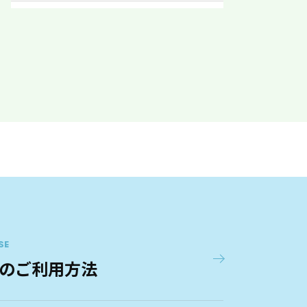
中河原駅東
6
最寄駅
京王線 中河原
SE
のご利用方法