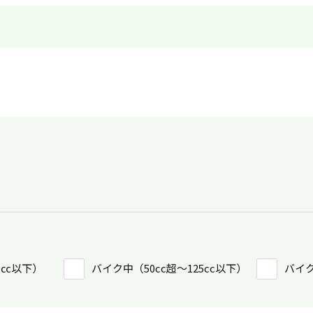
0㏄以下）
バイク中（50cc超〜125cc以下）
バイク