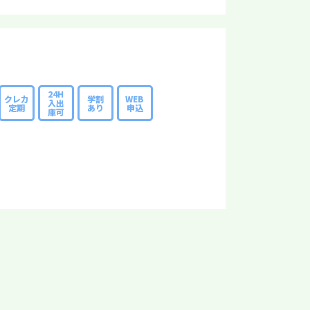
24H
クレカ
学割
WEB
入出
定期
あり
申込
庫可