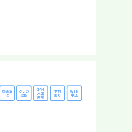
24H
交通系
クレカ
学割
WEB
入出
IC
定期
あり
申込
庫可