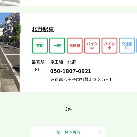
北野駅東
バイク
バイク
交通系
定期
一時
自転車
中
小
IC
最寄駅
京王線 北野
TEL
050-1807-0921
東京都八王子市打越町３３５−１
3件
駅一覧へ戻る