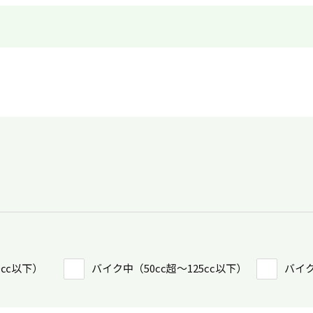
0㏄以下）
バイク中（50cc超〜125cc以下）
バイク