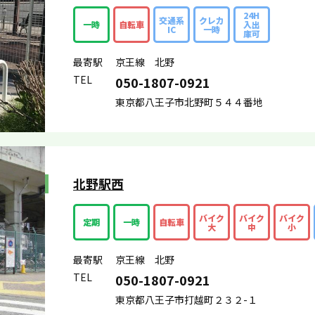
24H
交通系
クレカ
一時
自転車
入出
IC
一時
庫可
最寄駅
京王線 北野
TEL
050-1807-0921
東京都八王子市北野町５４４番地
北野駅西
バイク
バイク
バイク
定期
一時
自転車
大
中
小
最寄駅
京王線 北野
TEL
050-1807-0921
東京都八王子市打越町２３２-１