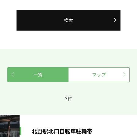
検索
一覧
マップ
3件
北野駅北口自転車駐輪帯