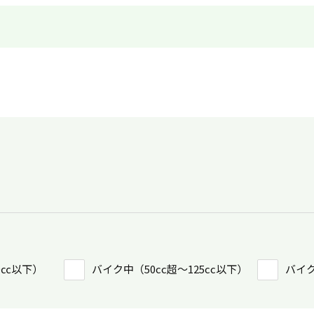
0㏄以下）
バイク中（50cc超〜125cc以下）
バイク