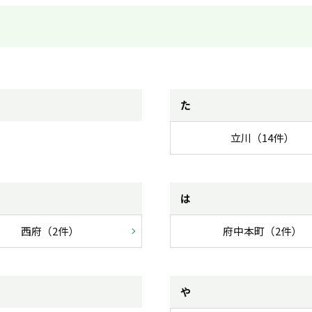
た
立川（14件）
は
西府（2件）
府中本町（2件）
や