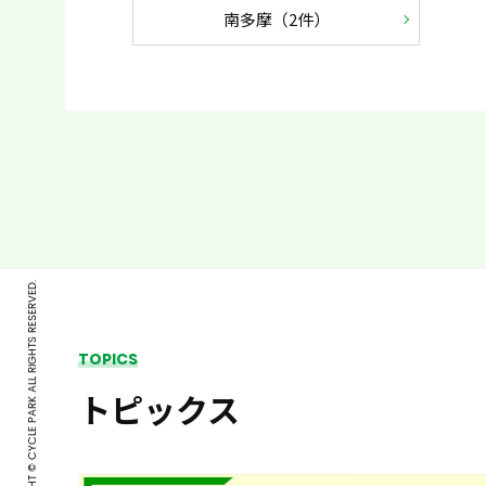
南多摩（2件）
COPYRIGHT © CYCLE PARK ALL RIGHTS RESERVED.
TOPICS
トピックス