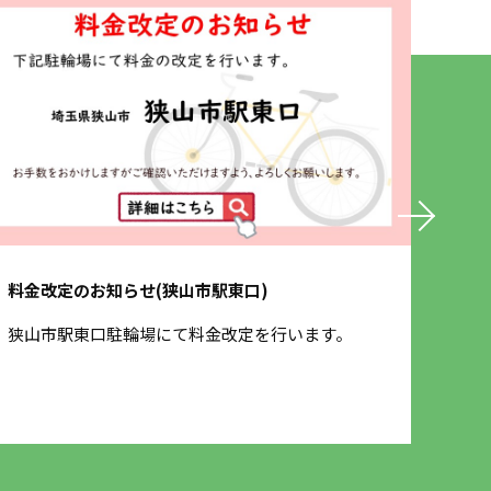
料金改定のお知らせ(狭山市駅東口)
保険
狭山市駅東口駐輪場にて料金改定を行います。
3月
させ