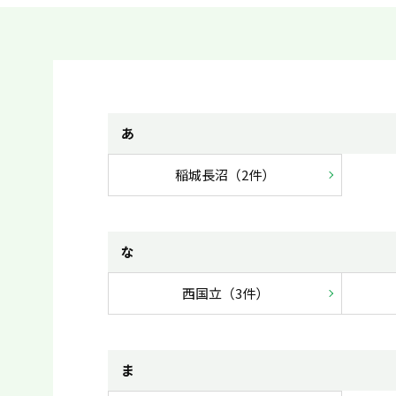
あ
稲城長沼（2件）
な
西国立（3件）
ま