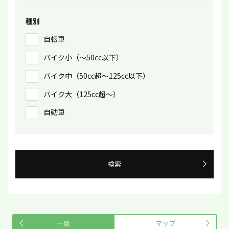
種別
自転車
バイク小（〜50㏄以下）
バイク中（50cc超〜125cc以下）
バイク大（125cc超〜）
自動車
検索
一覧
マップ