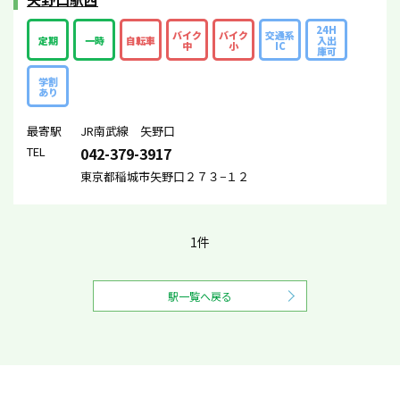
24H
バイク
バイク
交通系
定期
一時
自転車
入出
中
小
IC
庫可
学割
あり
最寄駅
JR南武線 矢野口
TEL
042-379-3917
東京都稲城市矢野口２７３−１２
1件
駅一覧へ戻る