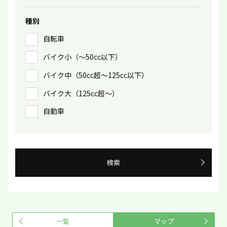
種別
自転車
バイク小（〜50㏄以下）
バイク中（50cc超〜125cc以下）
バイク大（125cc超〜）
自動車
検索
一覧
マップ