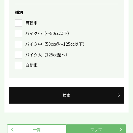
種別
自転車
バイク小（〜50㏄以下）
バイク中（50cc超〜125cc以下）
バイク大（125cc超〜）
自動車
検索
一覧
マップ