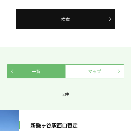
検索
一覧
マップ
2件
新鎌ヶ谷駅西口暫定