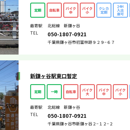
24H
バイク
バイク
クレカ
定期
自転車
入出
中
小
定期
庫可
最寄駅
北総線 新鎌ヶ谷
TEL
050-1807-0921
千葉県鎌ヶ谷市初富林跡９２９−６７
新鎌ヶ谷駅東口暫定
バイク
バイク
バイク
定期
一時
自転車
大
中
小
最寄駅
北総線 新鎌ヶ谷
TEL
050-1807-0921
千葉県鎌ヶ谷市新鎌ヶ谷２−１２−２