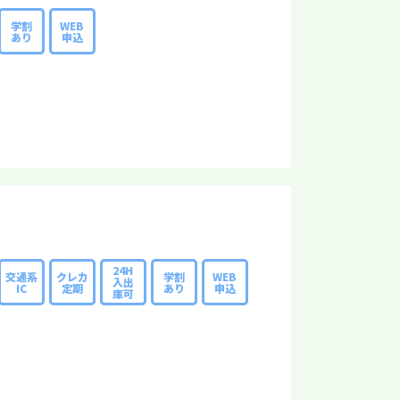
学割
WEB
あり
申込
24H
交通系
クレカ
学割
WEB
入出
IC
定期
あり
申込
庫可