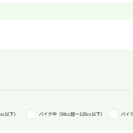
0㏄以下）
バイク中（50cc超〜125cc以下）
バイク