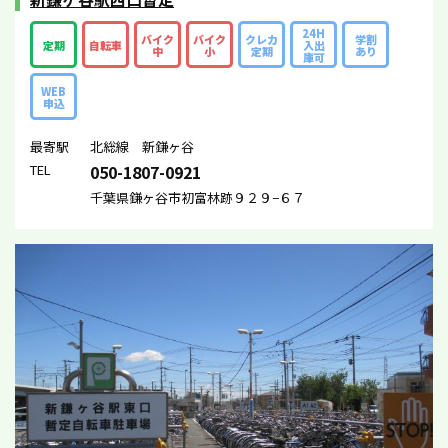
24H
バイク
バイク
クレカ
学割
定期
自転車
入出
中
小
定期
あり
庫可
WEB
申込
最寄駅
北総線 新鎌ヶ谷
TEL
050-1807-0921
千葉県鎌ヶ谷市初富林跡９２９−６７