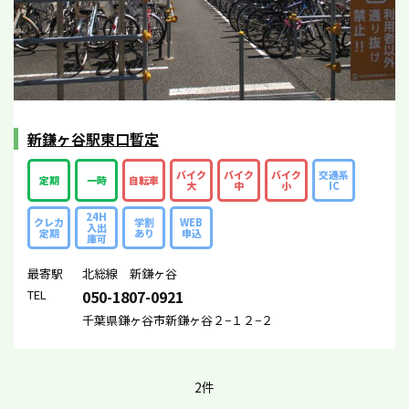
新鎌ヶ谷駅東口暫定
バイク
バイク
バイク
交通系
定期
一時
自転車
大
中
小
IC
24H
クレカ
学割
WEB
入出
定期
あり
申込
庫可
最寄駅
北総線 新鎌ヶ谷
TEL
050-1807-0921
千葉県鎌ヶ谷市新鎌ヶ谷２−１２−２
2件