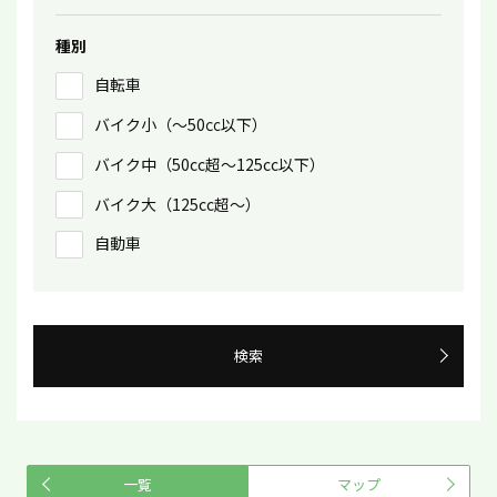
種別
自転車
バイク小（〜50㏄以下）
バイク中（50cc超〜125cc以下）
バイク大（125cc超〜）
自動車
検索
一覧
マップ