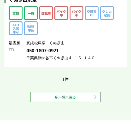
バイク
バイク
交通系
クレカ
定期
一時
自転車
中
小
IC
定期
24H
WEB
入出
申込
庫可
最寄駅
京成松戸線 くぬぎ山
TEL
050-1807-0921
千葉県鎌ヶ谷市くぬぎ山４−１６−１４０
1件
駅一覧へ戻る