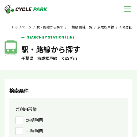
トップページ
/
駅・路線から探す
/
千葉県 路線一覧
/
京成松戸線
/ くぬぎ山
SEARCH BY STATION / LINE
駅・路線から探す
千葉県 京成松戸線 くぬぎ山
検索条件
ご利用形態
定期利用
一時利用