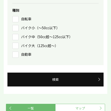
種別
自転車
バイク小（〜50㏄以下）
バイク中（50cc超〜125cc以下）
バイク大（125cc超〜）
自動車
検索
一覧
マップ