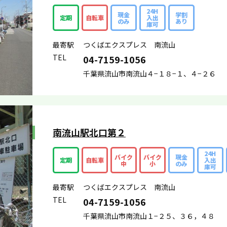
24H
現金
学割
定期
自転車
入出
のみ
あり
庫可
最寄駅
つくばエクスプレス 南流山
TEL
04-7159-1056
千葉県流山市南流山４−１８−１、４−２６
南流山駅北口第２
24H
バイク
バイク
現金
定期
自転車
入出
中
小
のみ
庫可
最寄駅
つくばエクスプレス 南流山
TEL
04-7159-1056
千葉県流山市南流山１−２５、３６，４８