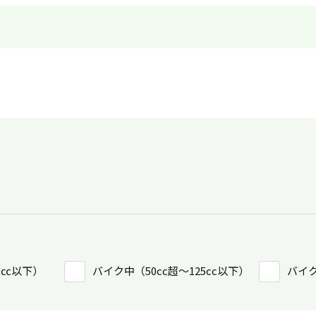
0㏄以下）
バイク中（50cc超〜125cc以下）
バイク