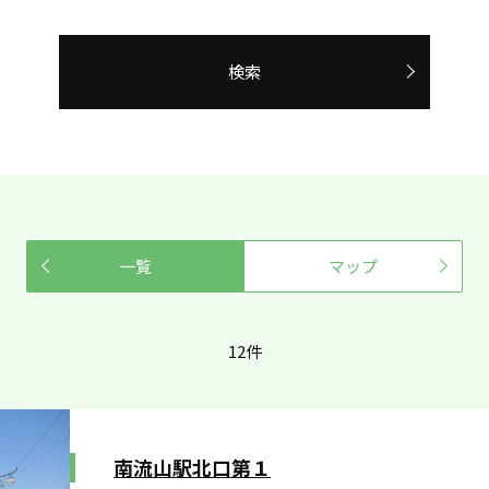
検索
一覧
マップ
12件
南流山駅北口第１