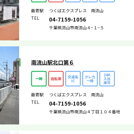
最寄駅
つくばエクスプレス 南流山
TEL
04-7159-1056
千葉県流山市南流山４−１−５
南流山駅北口第６
24H
交通系
クレカ
一時
自転車
入出
IC
一時
庫可
最寄駅
つくばエクスプレス 南流山
TEL
04-7159-1056
千葉県流山市南流山４丁目１０４番地