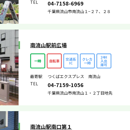
TEL
04-7158-6969
千葉県流山市南流山１−２７、２８
南流山駅前広場
24H
交通系
クレカ
一時
自転車
入出
IC
一時
庫可
最寄駅
つくばエクスプレス 南流山
TEL
04-7159-1056
千葉県流山市南流山１・２丁目地先
南流山駅南口第１