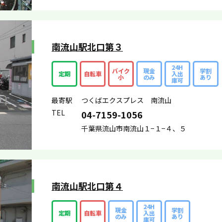
南流山駅北口第３
24H
バイク
現金
学割
定期
自転車
入出
小
のみ
あり
庫可
最寄駅
つくばエクスプレス 南流山
TEL
04-7159-1056
千葉県流山市南流山１−１−４、５
南流山駅北口第４
24H
現金
学割
定期
自転車
入出
のみ
あり
庫可