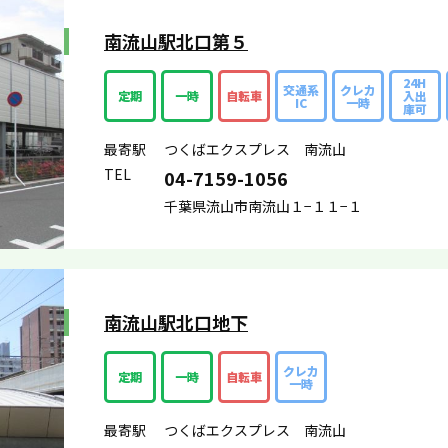
南流山駅北口第５
24H
交通系
クレカ
定期
一時
自転車
入出
IC
一時
庫可
最寄駅
つくばエクスプレス 南流山
TEL
04-7159-1056
千葉県流山市南流山１−１１−１
南流山駅北口地下
クレカ
定期
一時
自転車
一時
最寄駅
つくばエクスプレス 南流山