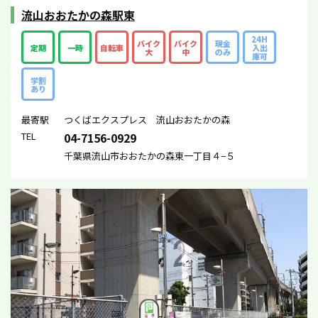
流山おおたかの森駅東
24H
バイク
バイク
現金
定期
一時
自転車
入出
大
中
のみ
庫可
学割
あり
最寄駅
つくばエクスプレス 流山おおたかの森
TEL
04-7156-0929
千葉県流山市おおたかの森東一丁目４−５