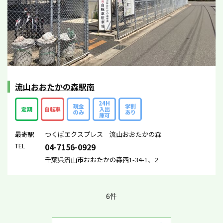
流山おおたかの森駅南
24H
現金
学割
定期
自転車
入出
のみ
あり
庫可
最寄駅
つくばエクスプレス 流山おおたかの森
TEL
04-7156-0929
千葉県流山市おおたかの森西1-34-1、2
6件