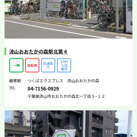
流山おおたかの森駅北第４
24H
交通系
一時
自転車
入出
IC
庫可
最寄駅
つくばエクスプレス 流山おおたかの森
TEL
04-7156-0929
千葉県流山市おおたかの森北一丁目５−１２