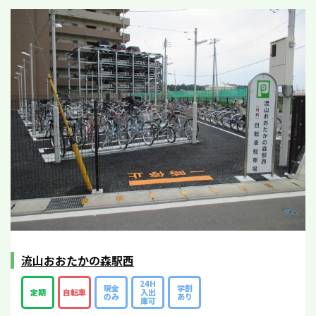
流山おおたかの森駅西
24H
現金
学割
定期
自転車
入出
のみ
あり
庫可