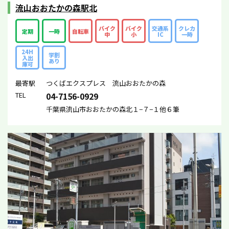
流山おおたかの森駅北
バイク
バイク
交通系
クレカ
定期
一時
自転車
中
小
IC
一時
24H
学割
入出
あり
庫可
最寄駅
つくばエクスプレス 流山おおたかの森
TEL
04-7156-0929
千葉県流山市おおたかの森北１−７−１他６筆