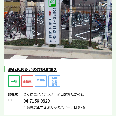
流山おおたかの森駅北第３
24H
交通系
一時
自転車
入出
IC
庫可
最寄駅
つくばエクスプレス 流山おおたかの森
TEL
04-7156-0929
千葉県流山市おおたかの森北一丁目６−５