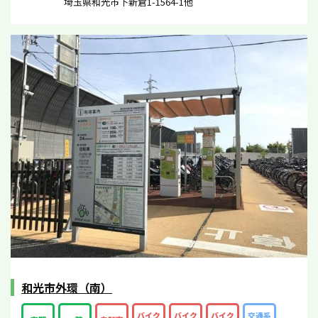
埼玉県和光市下新倉1-1564-1他
和光市外環（南）
バイク
バイク
バイク
交通系