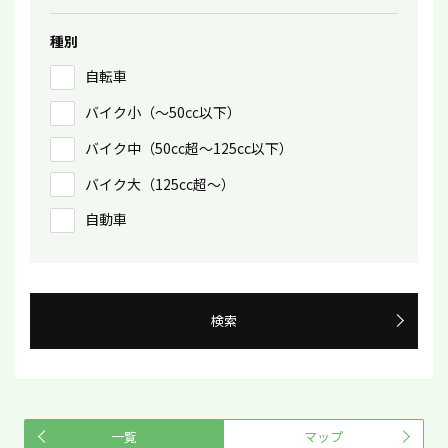
種別
自転車
バイク小（〜50㏄以下）
バイク中（50cc超〜125cc以下）
バイク大（125cc超〜）
自動車
検索
一覧
マップ