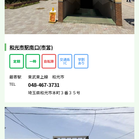
和光市駅南口(市営)
交通系
学割
定期
一時
自転車
IC
あり
最寄駅
東武東上線 和光市
TEL
048-467-3731
埼玉県和光市本町３番３５号