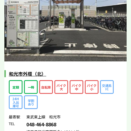
和光市外環（北）
バイク
バイク
バイク
交通系
定期
一時
自転車
大
中
小
IC
24H
学割
入出
あり
庫可
最寄駅
東武東上線 和光市
TEL
048-464-8868