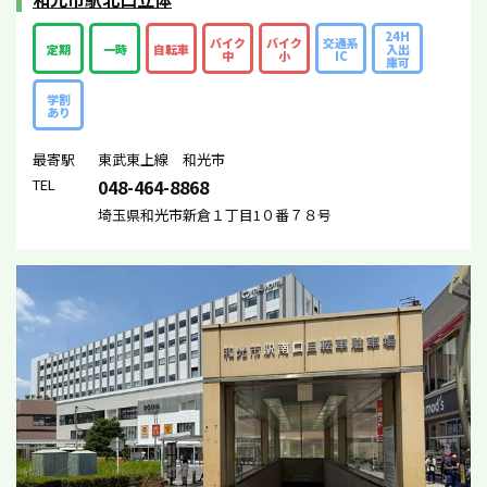
24H
バイク
バイク
交通系
定期
一時
自転車
入出
中
小
IC
庫可
学割
あり
最寄駅
東武東上線 和光市
TEL
048-464-8868
埼玉県和光市新倉１丁目1０番７８号