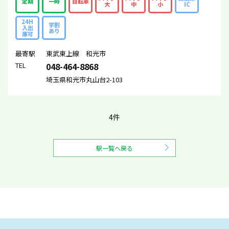
定期
一時
自転車
大
中
小
IC
24H
学割
入出
あり
庫可
最寄駅
東武東上線 和光市
TEL
048-464-8868
埼玉県和光市丸山台2-103
4件
駅一覧へ戻る