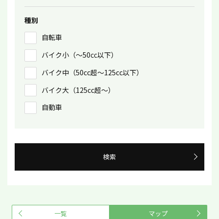
種別
自転車
バイク小（〜50㏄以下）
バイク中（50cc超〜125cc以下）
バイク大（125cc超〜）
自動車
検索
一覧
マップ