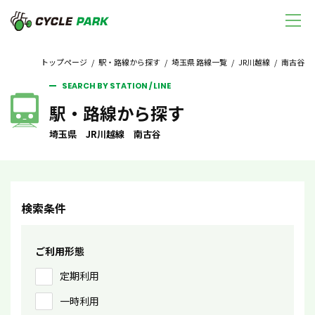
トップページ
/
駅・路線から探す
/
埼玉県 路線一覧
/
JR川越線
/ 南古谷
SEARCH BY STATION / LINE
駅・路線から探す
埼玉県 JR川越線 南古谷
検索条件
ご利用形態
定期利用
一時利用