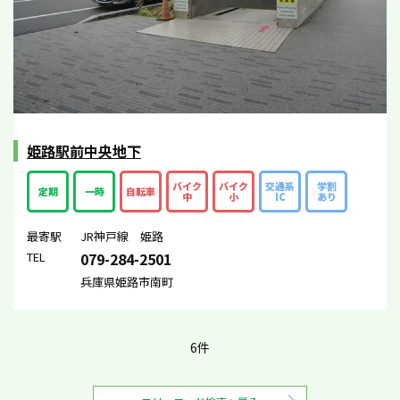
姫路駅前中央地下
バイク
バイク
交通系
学割
定期
一時
自転車
中
小
IC
あり
最寄駅
JR神戸線 姫路
TEL
079-284-2501
兵庫県姫路市南町
6件