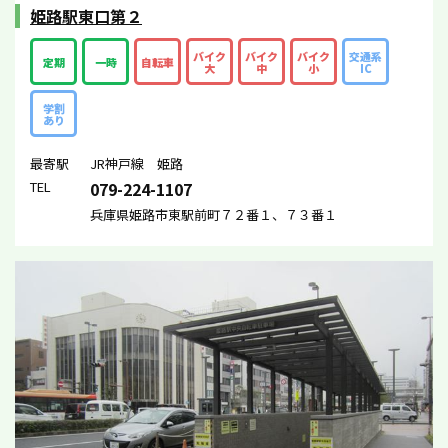
姫路駅東口第２
バイク
バイク
バイク
交通系
定期
一時
自転車
大
中
小
IC
学割
あり
最寄駅
JR神戸線 姫路
TEL
079-224-1107
兵庫県姫路市東駅前町７２番１、７３番１