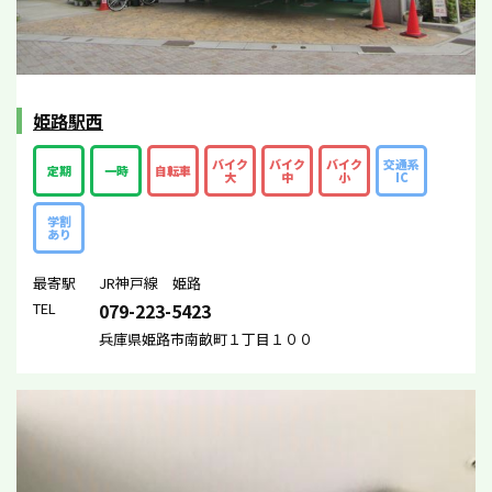
姫路駅西
バイク
バイク
バイク
交通系
定期
一時
自転車
大
中
小
IC
学割
あり
最寄駅
JR神戸線 姫路
TEL
079-223-5423
兵庫県姫路市南畝町１丁目１００