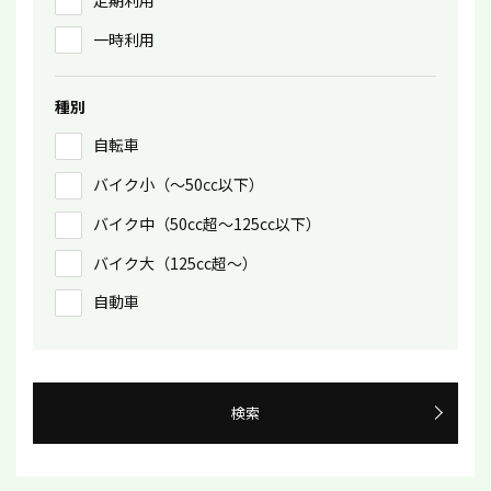
定期利用
一時利用
種別
自転車
バイク小（〜50㏄以下）
バイク中（50cc超〜125cc以下）
バイク大（125cc超〜）
自動車
検索