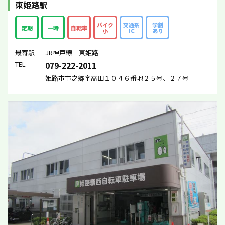
東姫路駅
バイク
交通系
学割
定期
一時
自転車
小
IC
あり
最寄駅
JR神戸線 東姫路
TEL
079-222-2011
姫路市市之郷字高田１０４６番地２５号、２７号