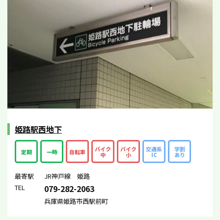
姫路駅西地下
バイク
バイク
交通系
学割
定期
一時
自転車
中
小
IC
あり
最寄駅
JR神戸線 姫路
TEL
079-282-2063
兵庫県姫路市西駅前町