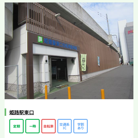
姫路駅東口
交通系
学割
定期
一時
自転車
IC
あり