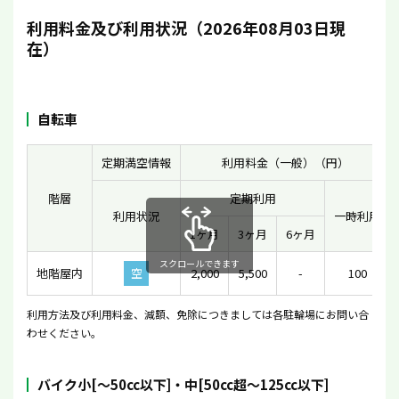
利用料金及び利用状況（2026年08月03日現
在）
自転車
定期満空情報
利用料金（一般）（円）
階層
定期利用
利用状況
一時利用
1ヶ月
3ヶ月
6ヶ月
スクロールできます
地階屋内
空
2,000
5,500
-
100
利用方法及び利用料金、減額、免除につきましては各駐輪場にお問い合
わせください。
バイク小[〜50cc以下]・中[50cc超〜125cc以下]