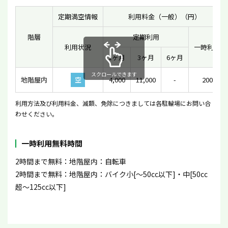
定期満空情報
利用料金（一般）（円）
階層
定期利用
利用状況
一時利用
1ヶ月
3ヶ月
6ヶ月
スクロールできます
地階屋内
空
4,000
11,000
-
200
利用方法及び利用料金、減額、免除につきましては各駐輪場にお問い合
わせください。
一時利用無料時間
2時間まで無料：地階屋内：自転車
2時間まで無料：地階屋内：バイク小[〜50cc以下]・中[50cc
超〜125cc以下]