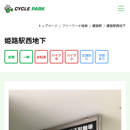
トップページ
/
フリーワード検索
/
姫路駅
/ 姫路駅西地下
姫路駅西地下
バイク
バイク
交通系
学割
定期
一時
自転車
中
小
IC
あり