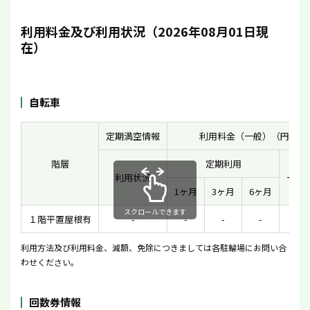
利用料金及び利用状況（2026年08月01日現
在）
自転車
定期満空情報
利用料金（一般）（円）
階層
定期利用
利用状況
一時
1ヶ月
3ヶ月
6ヶ月
スクロールできます
１階平置屋根有
-
-
-
-
11
利用方法及び利用料金、減額、免除につきましては各駐輪場にお問い合
わせください。
回数券情報