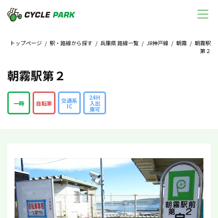
トップページ
/
駅・路線から探す
/
兵庫県 路線一覧
/
JR神戸線
/
朝霧
/ 朝霧駅
第２
朝霧駅第２
24H
交通系
一時
自転車
入出
IC
庫可