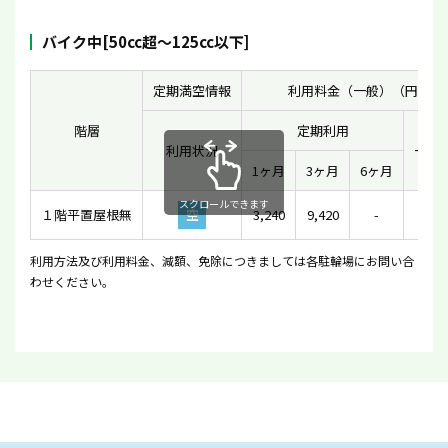
バイク中[50cc超〜125cc以下]
定期満空情報
利用料金（一般）（円）
階層
定期利用
利用状況
一時
1ヶ月
3ヶ月
6ヶ月
スクロールできます
１階平置屋根無
空
3,240
9,420
-
-
利用方法及び利用料金、減額、免除につきましては各駐輪場にお問い合
わせください。