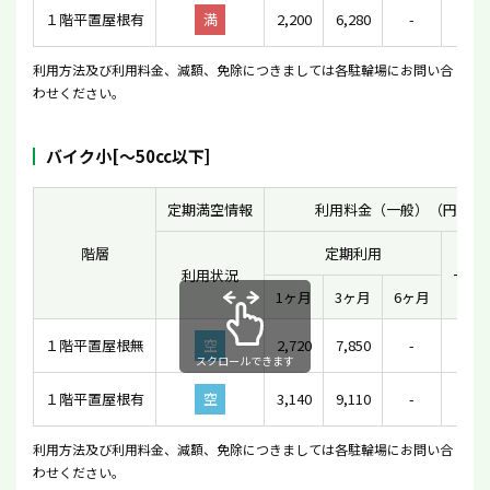
１階平置屋根有
満
2,200
6,280
-
-
利用方法及び利用料金、減額、免除につきましては各駐輪場にお問い合
わせください。
バイク小[〜50cc以下]
定期満空情報
利用料金（一般）（円）
階層
定期利用
利用状況
一時
1ヶ月
3ヶ月
6ヶ月
１階平置屋根無
空
2,720
7,850
-
-
スクロールできます
１階平置屋根有
空
3,140
9,110
-
-
利用方法及び利用料金、減額、免除につきましては各駐輪場にお問い合
わせください。