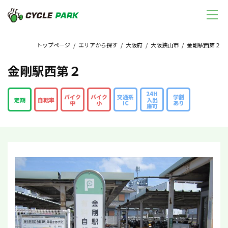
トップページ
/
エリアから探す
/
大阪府
/
大阪狭山市
/ 金剛駅西第２
金剛駅西第２
24H
バイク
バイク
交通系
学割
定期
自転車
入出
中
小
IC
あり
庫可