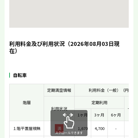
利用料金及び利用状況（2026年08月03日現
在）
自転車
定期満空情報
利用料金（一般）（円）
階層
定期利用
利用状況
一時
1ヶ月
3ヶ月
6ヶ月
１階平置屋根無
満
1,670
4,700
-
-
スクロールできます