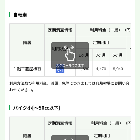
自転車
定期満空情報
利用料金（一般）（円）
階層
定期利用
利用状況
一時
1ヶ月
3ヶ月
6ヶ月
スクロールできます
WEB
１階平置屋根有
1,600
4,470
8,940
10
受付
利用方法及び利用料金、減額、免除につきましては各駐輪場にお問い合
わせください。
バイク小[〜50cc以下]
定期満空情報
利用料金（一般）（円）
階層
定期利用