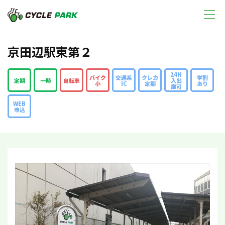
京田辺駅東第２
24H
バイク
交通系
クレカ
学割
定期
一時
自転車
入出
小
IC
定期
あり
庫可
WEB
申込