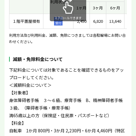
利用状況
一時
1ヶ月
3ヶ月
6ヶ月
スクロールできます
WEB
１階平置屋根有
2,450
6,820
13,640
1
受付
利用方法及び利用料金、減額、免除につきましては各駐輪場にお問い合
わせください。
減額・免除料金について
下記料金については対象であることを確認できるものをアッ
プロードしてください。
＜減額料金について＞
【対象者】
身体障碍者手帳 ３〜６級、療育手帳 B、精神障碍者手帳
３級、（障碍者手帳・療育手帳）
満65歳以上の方（保険証・住民票・パスポートなど）
【料金】
自転車 1か月 800円・3か月 2,230円・6か月 4,460円（特区