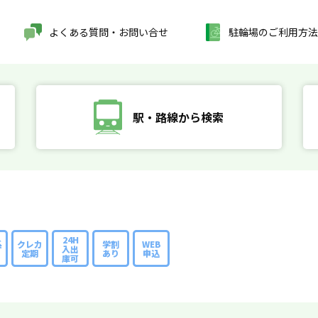
よくある質問・お問い合せ
駐輪場のご利用方法
駅・路線から検索
24H
系
クレカ
学割
WEB
入出
定期
あり
申込
庫可