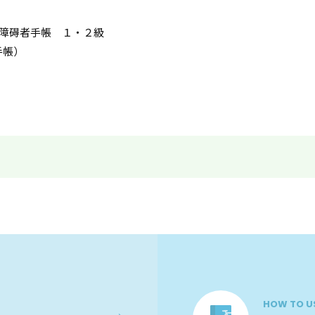
障碍者手帳 １・２級
手帳）
HOW TO U