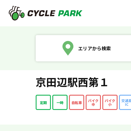
エリアから検索
京田辺駅西第１
バイク
バイク
交通
定期
一時
自転車
中
小
IC