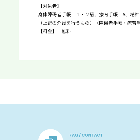
【対象者】
身体障碍者手帳 １・２級、療育手帳 A、精神
（上記の介護を行うもの）（障碍者手帳・療育
【料金】 無料
FAQ / CONTACT