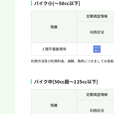
バイク小[〜50cc以下]
定期満空情報
階層
利用状況
WEB
１階平置屋根有
受付
利用方法及び利用料金、減額、免除につきましては各駐
バイク中[50cc超〜125cc以下]
定期満空情報
階層
利用状況