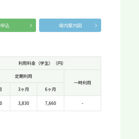
申込
場内案内図
利用料金（学生）（円）
定期利用
一時利用
月
3ヶ月
6ヶ月
0
3,830
7,660
-