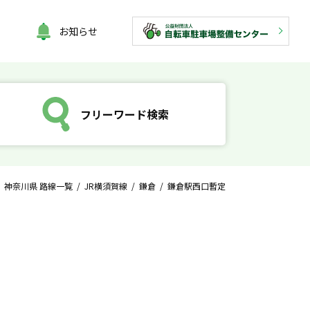
お知らせ
フリーワード検索
/
神奈川県 路線一覧
/
JR横須賀線
/
鎌倉
/ 鎌倉駅西口暫定