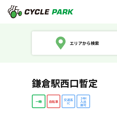
エリアから検索
鎌倉駅西口暫定
24H
交通系
一時
自転車
入出
IC
庫可