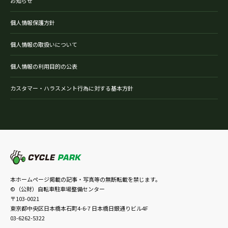
お知らせ
個人情報保護方針
個人情報の取扱いについて
個人情報の利用目的の公表
カスタマー・ハラスメント行為に対する基本方針
本ホームページ掲載の記事・写真等の無断転載を禁じます。
©（公財）自転車駐車場整備センター
〒103-0021
東京都中央区日本橋本石町4-6-7 日本橋日銀通りビル4F
03-6262-5322