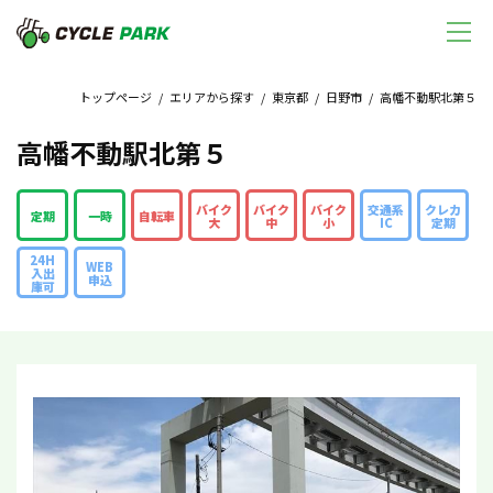
トップページ
/
エリアから探す
/
東京都
/
日野市
/ 高幡不動駅北第５
高幡不動駅北第５
バイク
バイク
バイク
交通系
クレカ
定期
一時
自転車
大
中
小
IC
定期
24H
WEB
入出
申込
庫可