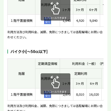
利用状況
一時
1ヶ月
3ヶ月
6ヶ月
スクロールできます
WEB
１階平置屋根無
1,640
4,920
9,840
10
受付
利用方法及び利用料金、減額、免除につきましては各駐輪場にお問い合
わせください。
バイク小[〜50cc以下]
定期満空情報
利用料金（一般）（円）
階層
定期利用
利用状況
一時
1ヶ月
3ヶ月
6ヶ月
スクロールできます
WEB
１階平置屋根無
2,670
8,010
16,020
受付
利用方法及び利用料金、減額、免除につきましては各駐輪場にお問い合
わせください。