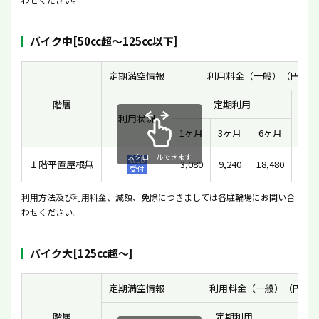
バイク中[50cc超〜125cc以下]
定期満空情報
利用料金（一般）（円）
階層
定期利用
利用状況
一時
1ヶ月
3ヶ月
6ヶ月
スクロールできます
WEB
１階平置屋根無
3,080
9,240
18,480
受付
利用方法及び利用料金、減額、免除につきましては各駐輪場にお問い合
わせください。
バイク大[125cc超〜]
定期満空情報
利用料金（一般）（円）
階層
定期利用