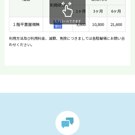
利用状況
一
1ヶ月
3ヶ月
6ヶ月
スクロールできます
WEB
１階平置屋根無
3,600
10,800
21,600
受付
利用方法及び利用料金、減額、免除につきましては各駐輪場にお問い合
わせください。