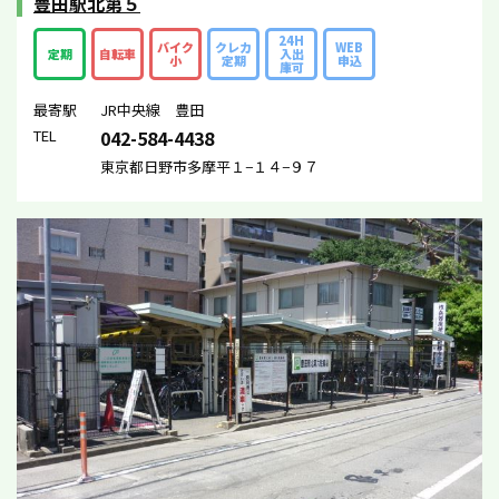
豊田駅北第５
24H
バイク
クレカ
WEB
定期
自転車
入出
小
定期
申込
庫可
最寄駅
JR中央線 豊田
TEL
042-584-4438
東京都日野市多摩平１−１４−９７