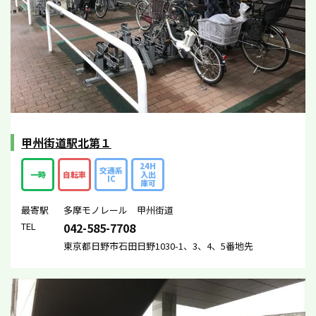
甲州街道駅北第１
24H
交通系
一時
自転車
入出
IC
庫可
最寄駅
多摩モノレール 甲州街道
TEL
042-585-7708
東京都日野市石田日野1030-1、3、4、5番地先