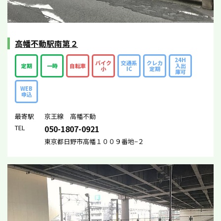
高幡不動駅南第２
24H
バイク
交通系
クレカ
定期
一時
自転車
入出
小
IC
定期
庫可
WEB
申込
最寄駅
京王線 高幡不動
TEL
050-1807-0921
東京都日野市高幡１００９番地−２