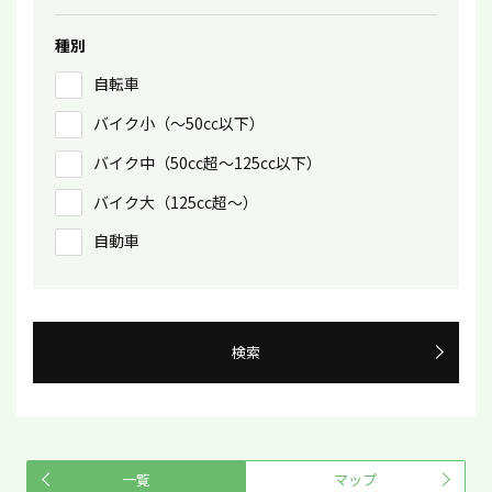
種別
自転車
バイク小（〜50㏄以下）
バイク中（50cc超〜125cc以下）
バイク大（125cc超〜）
自動車
検索
一覧
マップ