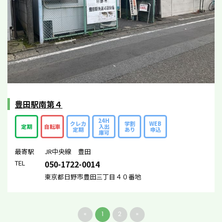
豊田駅南第４
24H
クレカ
学割
WEB
定期
自転車
入出
定期
あり
申込
庫可
最寄駅
JR中央線 豊田
TEL
050-1722-0014
東京都日野市豊田三丁目４０番地
«
1
2
»