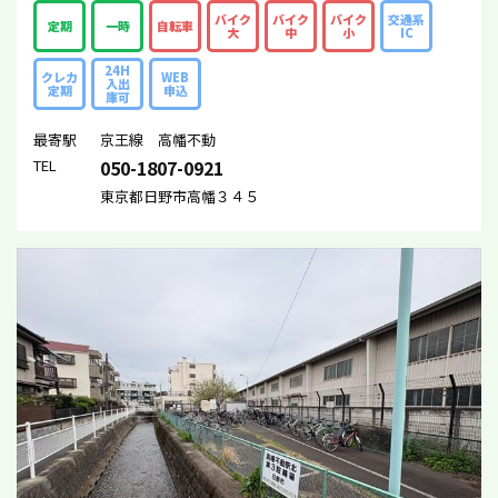
バイク
バイク
バイク
交通系
定期
一時
自転車
大
中
小
IC
24H
クレカ
WEB
入出
定期
申込
庫可
最寄駅
京王線 高幡不動
TEL
050-1807-0921
東京都日野市高幡３４５