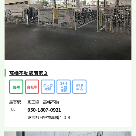
高幡不動駅南第３
24H
クレカ
WEB
定期
自転車
入出
定期
申込
庫可
最寄駅
京王線 高幡不動
TEL
050-1807-0921
東京都日野市高幡１０８