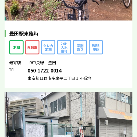
豊田駅東臨時
24H
クレカ
学割
WEB
定期
自転車
入出
定期
あり
申込
庫可
最寄駅
JR中央線 豊田
TEL
050-1722-0014
東京都日野市多摩平二丁目１４番地