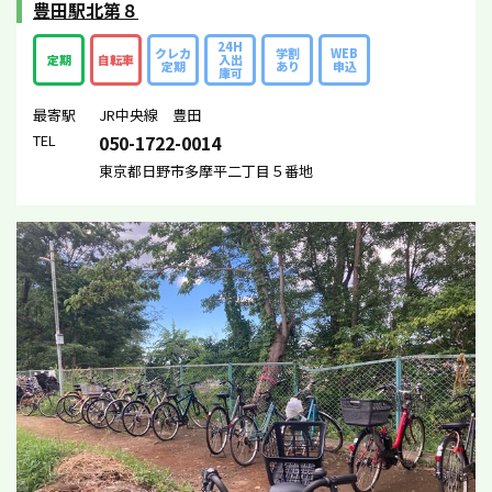
豊田駅北第８
24H
クレカ
学割
WEB
定期
自転車
入出
定期
あり
申込
庫可
最寄駅
JR中央線 豊田
TEL
050-1722-0014
東京都日野市多摩平二丁目５番地