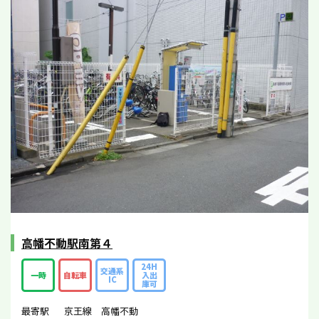
高幡不動駅南第４
24H
交通系
一時
自転車
入出
IC
庫可
最寄駅
京王線 高幡不動