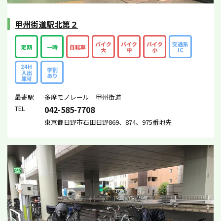
甲州街道駅北第２
バイク
バイク
バイク
交通系
定期
一時
自転車
大
中
小
IC
24H
学割
入出
あり
庫可
最寄駅
多摩モノレール 甲州街道
TEL
042-585-7708
東京都日野市石田日野869、874、975番地先