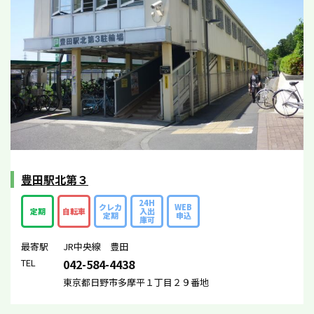
豊田駅北第３
24H
クレカ
WEB
定期
自転車
入出
定期
申込
庫可
最寄駅
JR中央線 豊田
TEL
042-584-4438
東京都日野市多摩平１丁目２９番地