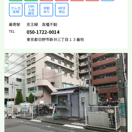
24H
クレカ
学割
WEB
入出
定期
あり
申込
庫可
最寄駅
京王線 高幡不動
TEL
050-1722-0014
東京都日野市新井三丁目１３番地