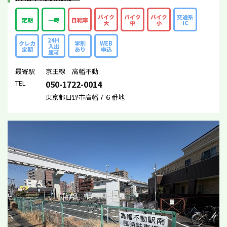
バイク
バイク
バイク
交通系
定期
一時
自転車
大
中
小
IC
24H
クレカ
学割
WEB
入出
定期
あり
申込
庫可
最寄駅
京王線 高幡不動
TEL
050-1722-0014
東京都日野市高幡７６番地