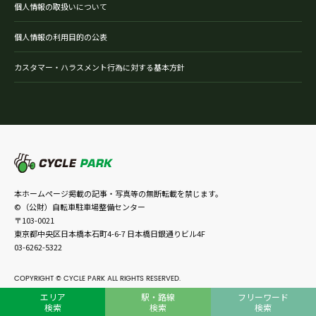
個人情報の取扱いについて
個人情報の利用目的の公表
カスタマー・ハラスメント行為に対する基本方針
本ホームページ掲載の記事・写真等の無断転載を禁じます。
©（公財）自転車駐車場整備センター
〒103-0021
東京都中央区日本橋本石町4-6-7 日本橋日銀通りビル4F
03-6262-5322
COPYRIGHT © CYCLE PARK ALL RIGHTS RESERVED.
エリア
駅・路線
フリーワード
検索
検索
検索