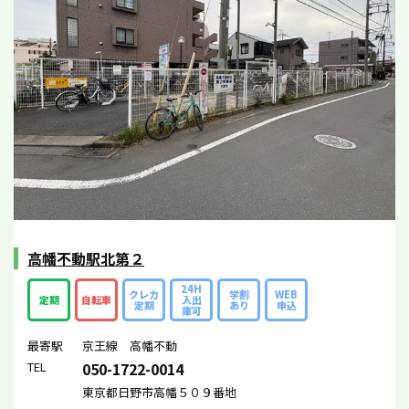
高幡不動駅北第２
24H
クレカ
学割
WEB
定期
自転車
入出
定期
あり
申込
庫可
最寄駅
京王線 高幡不動
TEL
050-1722-0014
東京都日野市高幡５０９番地