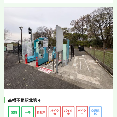
高幡不動駅北第４
バイク
バイク
バイク
交通系
定期
一時
自転車
大
中
小
IC