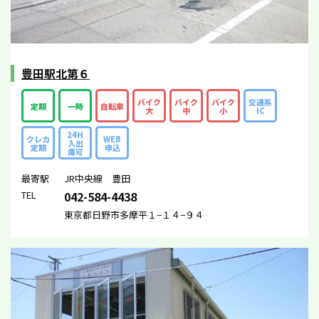
豊田駅北第６
バイク
バイク
バイク
交通系
定期
一時
自転車
大
中
小
IC
24H
クレカ
WEB
入出
定期
申込
庫可
最寄駅
JR中央線 豊田
TEL
042-584-4438
東京都日野市多摩平１−１４−９４