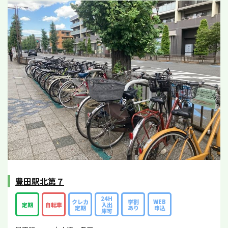
豊田駅北第７
24H
クレカ
学割
WEB
定期
自転車
入出
定期
あり
申込
庫可