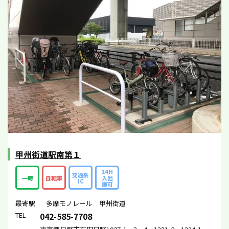
甲州街道駅南第１
24H
交通系
一時
自転車
入出
IC
庫可
最寄駅
多摩モノレール 甲州街道
TEL
042-585-7708