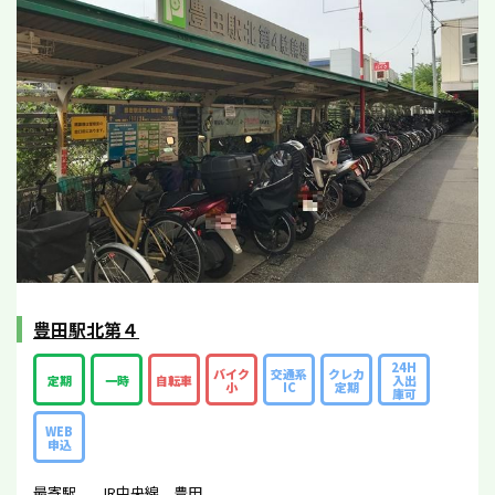
豊田駅北第４
24H
バイク
交通系
クレカ
定期
一時
自転車
入出
小
IC
定期
庫可
WEB
申込
最寄駅
JR中央線 豊田