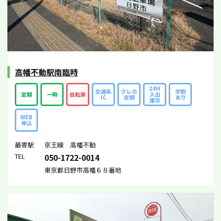
高幡不動駅南臨時
24H
交通系
クレカ
学割
定期
一時
自転車
入出
IC
定期
あり
庫可
WEB
申込
最寄駅
京王線 高幡不動
TEL
050-1722-0014
東京都日野市高幡６８番地