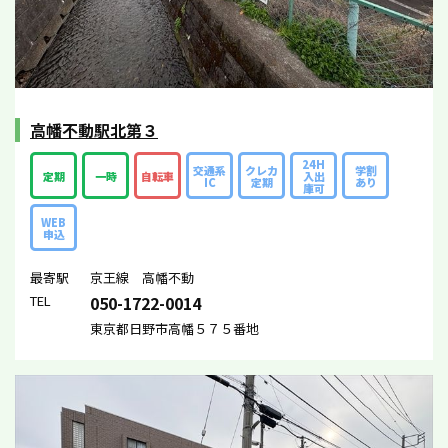
高幡不動駅北第３
24H
交通系
クレカ
学割
定期
一時
自転車
入出
IC
定期
あり
庫可
WEB
申込
最寄駅
京王線 高幡不動
TEL
050-1722-0014
東京都日野市高幡５７５番地