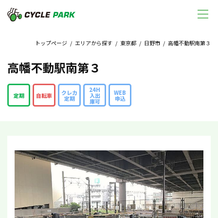
トップページ
/
エリアから探す
/
東京都
/
日野市
/ 高幡不動駅南第３
高幡不動駅南第３
24H
クレカ
WEB
定期
自転車
入出
定期
申込
庫可