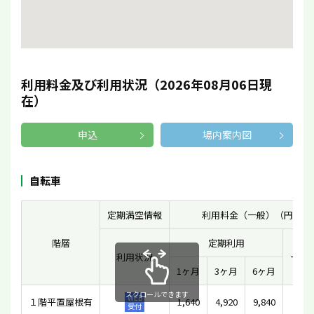
利用料金及び利用状況（2026年08月06日現
在）
申込
場内案内図
自転車
定期満空情報
利用料金（一般）（円）
階層
定期利用
利用状況
一時
1ヶ月
3ヶ月
6ヶ月
スクロールできます
WEB
１階平置屋根有
1,640
4,920
9,840
-
受付